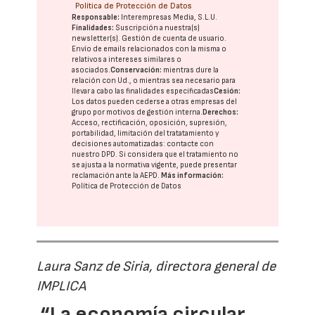
Política de Protección de Datos
Responsable:
Interempresas Media, S.L.U.
Finalidades:
Suscripción a nuestra(s)
newsletter(s). Gestión de cuenta de usuario.
Envío de emails relacionados con la misma o
relativos a intereses similares o
asociados.
Conservación:
mientras dure la
relación con Ud., o mientras sea necesario para
llevar a cabo las finalidades especificadas
Cesión:
Los datos pueden cederse a otras
empresas del
grupo
por motivos de gestión interna.
Derechos:
Acceso, rectificación, oposición, supresión,
portabilidad, limitación del tratatamiento y
decisiones automatizadas:
contacte con
nuestro DPD
. Si considera que el tratamiento no
se ajusta a la normativa vigente, puede presentar
reclamación ante la
AEPD
.
Más información:
Política de Protección de Datos
Laura Sanz de Siria, directora general de
IMPLICA
“La economía circular