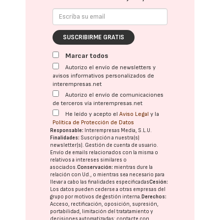
SUSCRIBIRME GRATIS
Marcar todos
Autorizo el envío de newsletters y
avisos informativos personalizados de
interempresas.net
Autorizo el envío de comunicaciones
de terceros vía interempresas.net
He leído y acepto el
Aviso Legal
y la
Política de Protección de Datos
Responsable:
Interempresas Media, S.L.U.
Finalidades:
Suscripción a nuestra(s)
newsletter(s). Gestión de cuenta de usuario.
Envío de emails relacionados con la misma o
relativos a intereses similares o
asociados.
Conservación:
mientras dure la
relación con Ud., o mientras sea necesario para
llevar a cabo las finalidades especificadas
Cesión:
Los datos pueden cederse a otras
empresas del
grupo
por motivos de gestión interna.
Derechos:
Acceso, rectificación, oposición, supresión,
portabilidad, limitación del tratatamiento y
decisiones automatizadas:
contacte con