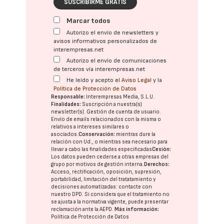
SUSCRIBIRME GRATIS
Marcar todos
Autorizo el envío de newsletters y
avisos informativos personalizados de
interempresas.net
Autorizo el envío de comunicaciones
de terceros vía interempresas.net
He leído y acepto el
Aviso Legal
y la
Política de Protección de Datos
Responsable:
Interempresas Media, S.L.U.
Finalidades:
Suscripción a nuestra(s)
newsletter(s). Gestión de cuenta de usuario.
Envío de emails relacionados con la misma o
relativos a intereses similares o
asociados.
Conservación:
mientras dure la
relación con Ud., o mientras sea necesario para
llevar a cabo las finalidades especificadas
Cesión:
Los datos pueden cederse a otras
empresas del
grupo
por motivos de gestión interna.
Derechos:
Acceso, rectificación, oposición, supresión,
portabilidad, limitación del tratatamiento y
decisiones automatizadas:
contacte con
nuestro DPD
. Si considera que el tratamiento no
se ajusta a la normativa vigente, puede presentar
reclamación ante la
AEPD
.
Más información:
Política de Protección de Datos