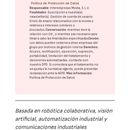
Política de Protección de Datos
Responsable:
Interempresas Media, S.L.U.
Finalidades:
Suscripción a nuestra(s)
newsletter(s). Gestión de cuenta de usuario.
Envío de emails relacionados con la misma o
relativos a intereses similares o
asociados.
Conservación:
mientras dure la
relación con Ud., o mientras sea necesario para
llevar a cabo las finalidades especificadas
Cesión:
Los datos pueden cederse a otras
empresas del
grupo
por motivos de gestión interna.
Derechos:
Acceso, rectificación, oposición, supresión,
portabilidad, limitación del tratatamiento y
decisiones automatizadas:
contacte con
nuestro DPD
. Si considera que el tratamiento no
se ajusta a la normativa vigente, puede presentar
reclamación ante la
AEPD
.
Más información:
Política de Protección de Datos
Basada en robótica colaborativa, visión
artificial, automatización industrial y
comunicaciones industriales