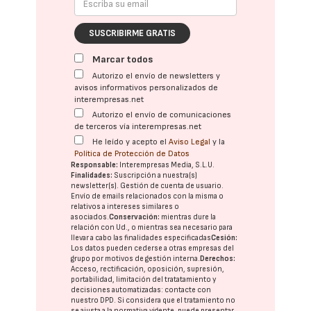
SUSCRIBIRME GRATIS
Marcar todos
Autorizo el envío de newsletters y
avisos informativos personalizados de
interempresas.net
Autorizo el envío de comunicaciones
de terceros vía interempresas.net
He leído y acepto el
Aviso Legal
y la
Política de Protección de Datos
Responsable:
Interempresas Media, S.L.U.
Finalidades:
Suscripción a nuestra(s)
newsletter(s). Gestión de cuenta de usuario.
Envío de emails relacionados con la misma o
relativos a intereses similares o
asociados.
Conservación:
mientras dure la
relación con Ud., o mientras sea necesario para
llevar a cabo las finalidades especificadas
Cesión:
Los datos pueden cederse a otras
empresas del
grupo
por motivos de gestión interna.
Derechos:
Acceso, rectificación, oposición, supresión,
portabilidad, limitación del tratatamiento y
decisiones automatizadas:
contacte con
nuestro DPD
. Si considera que el tratamiento no
se ajusta a la normativa vigente, puede presentar