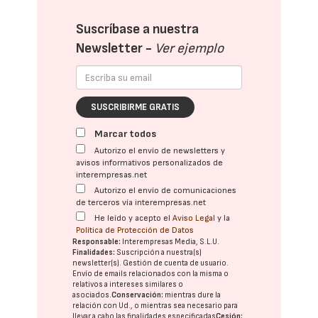
Suscríbase a nuestra
Newsletter -
Ver ejemplo
SUSCRIBIRME GRATIS
Marcar todos
Autorizo el envío de newsletters y
avisos informativos personalizados de
interempresas.net
Autorizo el envío de comunicaciones
de terceros vía interempresas.net
He leído y acepto el
Aviso Legal
y la
Política de Protección de Datos
Responsable:
Interempresas Media, S.L.U.
Finalidades:
Suscripción a nuestra(s)
newsletter(s). Gestión de cuenta de usuario.
Envío de emails relacionados con la misma o
relativos a intereses similares o
asociados.
Conservación:
mientras dure la
relación con Ud., o mientras sea necesario para
llevar a cabo las finalidades especificadas
Cesión: