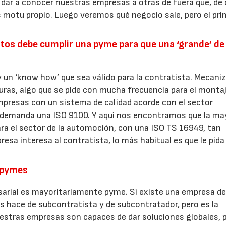
 dar a conocer nuestras empresas a otras de fuera que, de 
 motu propio. Luego veremos qué negocio sale, pero el pri
.
sitos debe cumplir una pyme para que una ‘grande’ de 
y un ‘know how’ que sea válido para la contratista. Mecani
turas, algo que se pide con mucha frecuencia para el monta
presas con un sistema de calidad acorde con el sector
 demanda una ISO 9100. Y aquí nos encontramos que la ma
ara el sector de la automoción, con una ISO TS 16949, tan
esa interesa al contratista, lo más habitual es que le pida
 pymes
esarial es mayoritariamente pyme. Sí existe una empresa d
 hace de subcontratista y de subcontratador, pero es la
uestras empresas son capaces de dar soluciones globales,