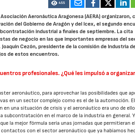
455
 Asociación Aeronáutica Aragonesa (AERA) organizaron, c
ación del Gobierno de Aragón y del Icex, el segundo enc
ontratación industrial a finales de septiembre. La cita
istas de negocio en las que importantes empresas del se
oaquín Cezón, presidente de la comisión de Industria de
ijos de estos encuentros.
28/07/2026
30/07/2026
uentros profesionales. ¿Qué les impulsó a organiza
lúster aeronáutico, para aprovechar las posibilidades que a
vas en un sector complejo como es el de la automoción. E
 en una situación de crisis y el aeronáutico era uno de ello
la subcontratación en el marco de la industria en general. Y
que la mejor fórmula sería unas jornadas que permitieran e
 contactos con el sector aeronáutico que ya habíamos he