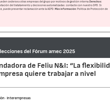
ueden cederse a otras
empresas del grupo
por motivos de gestión interna.
Derechos:
imitación del tratatamiento y decisiones automatizadas:
contacte con nuestro DPD
. Si
nte, puede presentar reclamación ante la
AEPD
.
Más información:
Política de Protección de
”: lecciones del Fórum amec 2025
ndadora de Feliu N&I: “La flexibili
mpresa quiere trabajar a nivel
ión
· Interempresas