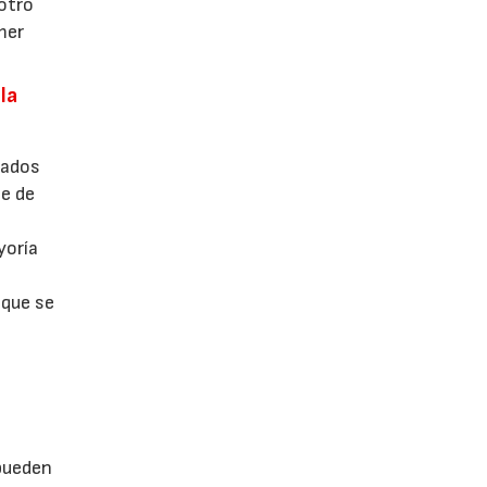
otro
mer
la
zados
je de
yoría
 que se
e
 pueden