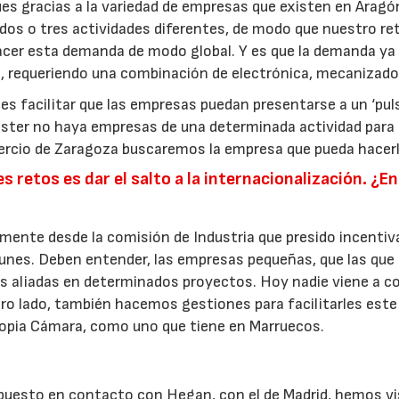
es gracias a la variedad de empresas que existen en Aragó
e dos o tres actividades diferentes, de modo que nuestro re
acer esta demanda de modo global. Y es que la demanda ya
o, requeriendo una combinación de electrónica, mecanizado
 es facilitar que las empresas puedan presentarse a un ‘puls
clúster no haya empresas de una determinada actividad para
ercio de Zaragoza buscaremos la empresa que pueda hacerl
s retos es dar el salto a la internacionalización. ¿E
mente desde la comisión de Industria que presido incenti
unes. Deben entender, las empresas pequeñas, que las que
us aliadas en determinados proyectos. Hoy nadie viene a c
otro lado, también hacemos gestiones para facilitarles este
propia Cámara, como uno que tiene en Marruecos.
uesto en contacto con Hegan, con el de Madrid, hemos vi