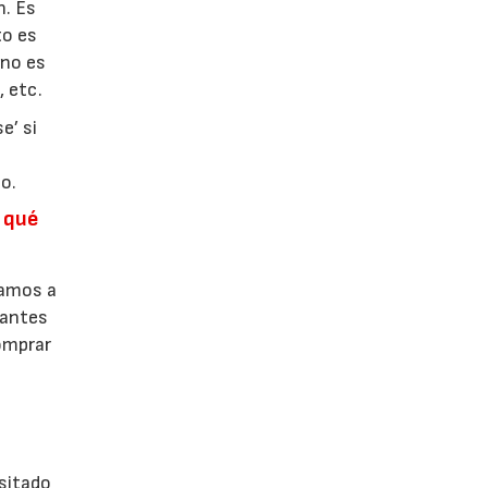
n. Es
to es
 no es
, etc.
e’ si
o.
n qué
vamos a
 antes
omprar
sitado