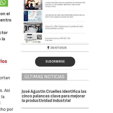
on el
uentro
ctor
 la
28/07/2026
rlos
SUSCRIBIRSE
ÚLTIMAS NOTICIAS
portan
l
s. Así
José Agustín Cruelles identifica las
cinco palancas clave para mejorar
 la
la productividad industrial
l
cho por