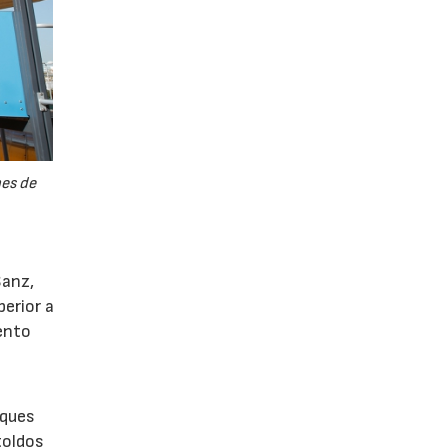
nes de
Sanz,
erior a
iento
rques
toldos