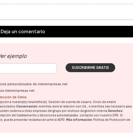
Deja un comentario
Ver ejemplo
SUSCRIBIRME GRATIS
ativos personalizados de interempresas.net
vía interempresas.net
otección de Datos
pción a nuestra(s) newsletter(s). Gestión de cuenta de usuario. Envío de emails
o asociados.
Conservación:
mientras dure la relación con Ud., o mientras sea necesario para
ueden cederse a otras
empresas del grupo
por motivos de gestión interna.
Derechos:
imitación del tratatamiento y decisiones automatizadas:
contacte con nuestro DPD
. Si
nte, puede presentar reclamación ante la
AEPD
.
Más información:
Política de Protección de