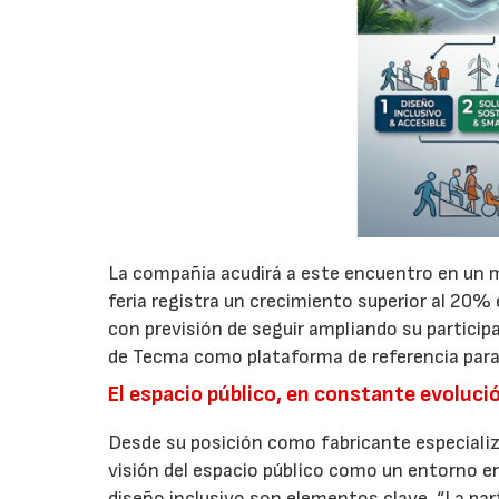
La compañía acudirá a este encuentro en un m
feria registra un crecimiento superior al 20%
con previsión de seguir ampliando su particip
de Tecma como plataforma de referencia para l
El espacio público, en constante evoluci
Desde su posición como fabricante especializ
visión del espacio público como un entorno en 
diseño inclusivo son elementos clave. “La pa