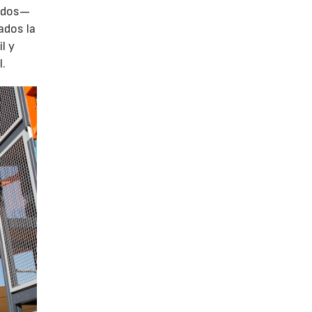
zados—
ados la
l y
l.