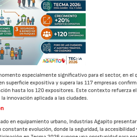
omento especialmente significativo para el sector, en el q
 en superficie expositiva y supera las 117 empresas confir
ación hasta los 120 expositores. Este contexto refuerza el
a innovación aplicada a las ciudades.
ón
ado en equipamiento urbano, Industrias Agapito presentar
constante evolución, donde la seguridad, la accesibilidad 
07/07/2026
21/07/2026
rticipación en Tecma 2026 supone una oportunidad para po