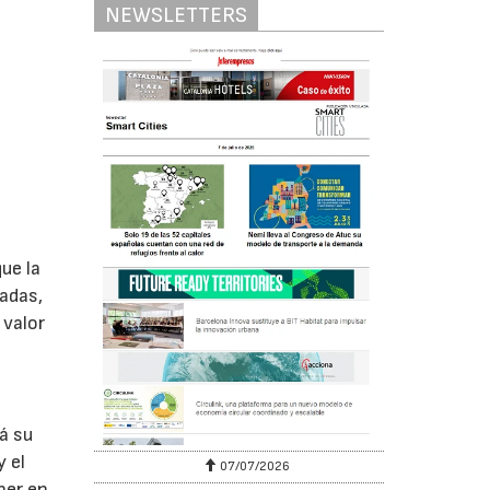
NEWSLETTERS
ue la
madas,
 valor
á su
y el
07/07/2026
ner en