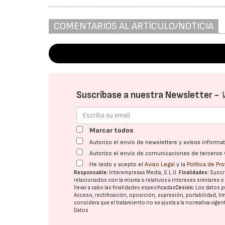
COMENTARIOS AL ARTÍCULO/NOTICIA
Suscríbase a nuestra Newsletter -
Marcar todos
Autorizo el envío de newsletters y avisos inform
Autorizo el envío de comunicaciones de terceros 
He leído y acepto el
Aviso Legal
y la
Política de Pr
Responsable:
Interempresas Media, S.L.U.
Finalidades:
Suscri
relacionados con la misma o relativos a intereses similares 
llevar a cabo las finalidades especificadas
Cesión:
Los datos p
Acceso, rectificación, oposición, supresión, portabilidad, l
considera que el tratamiento no se ajusta a la normativa vige
Datos