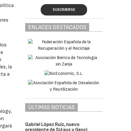
olítica
SUSCRIBIRSE
ores
ENLACES DESTACADOS
los
la
o
es, la
cta a
ÚLTIMAS NOTICIAS
ology,
on
Gabriel López Ruiz, nuevo
ergará
presidente de Sigaus y Genci