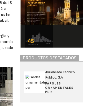
6 del 3
rá a
 este
obal.
rgía y
conomía
s, desde
PRODUCTOS DESTACADOS
Alumbrado Técnico
Público, S.A
FAROLES
ORNAMENTALES
PER