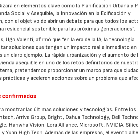
izará en elementos clave como la Planificación Urbana y P
vienda Social y Asequible, la Innovación en la Edificación y
n, con el objetivo de abrir un debate para que todos los act
a residencial sostenible para las próximas generaciones”.
 Ugo Valenti, afirmó que “en la era de la IA, la tecnología
tar soluciones que tengan un impacto real e inmediato en 
 un claro ejemplo. La rápida urbanización y el aumento de 
vienda asequible en uno de los retos definitorios de nuestr
 tema, pretendemos proporcionar un marco para que ciudad
s prácticas y aceleren acciones sobre un problema que afe
es confirmados
a mostrar las últimas soluciones y tecnologías. Entre los
tech, Arrive Group, Bright, Dahua Technology, Dell Techn
le, Hanwha Vision, Lora Alliance, Microsoft, NVIDIA, Silic
a y Yuan High Tech. Además de las empresas, el evento alb