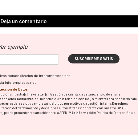
Deja un comentario
Ver ejemplo
SUSCRIBIRME GRATIS
ativos personalizados de interempresas.net
vía interempresas.net
otección de Datos
pción a nuestra(s) newsletter(s). Gestión de cuenta de usuario. Envío de emails
o asociados.
Conservación:
mientras dure la relación con Ud., o mientras sea necesario para
ueden cederse a otras
empresas del grupo
por motivos de gestión interna.
Derechos:
imitación del tratatamiento y decisiones automatizadas:
contacte con nuestro DPD
. Si
nte, puede presentar reclamación ante la
AEPD
.
Más información:
Política de Protección de