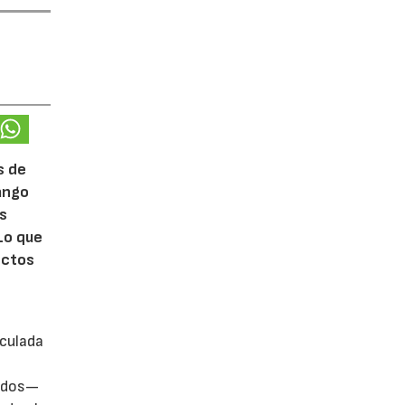
s de
rango
ás
Lo que
ectos
iculada
zados—