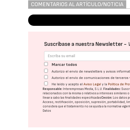
COMENTARIOS AL ARTÍCULO/NOTICIA
Suscríbase a nuestra Newsletter -
Marcar todos
Autorizo el envío de newsletters y avisos inform
Autorizo el envío de comunicaciones de terceros 
He leído y acepto el
Aviso Legal
y la
Política de Pr
Responsable:
Interempresas Media, S.L.U.
Finalidades:
Suscri
relacionados con la misma o relativos a intereses similares 
llevar a cabo las finalidades especificadas
Cesión:
Los datos p
Acceso, rectificación, oposición, supresión, portabilidad, l
considera que el tratamiento no se ajusta a la normativa vige
Datos