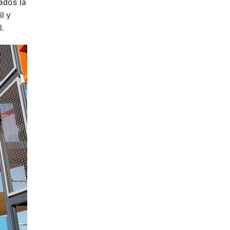
ados la
l y
l.