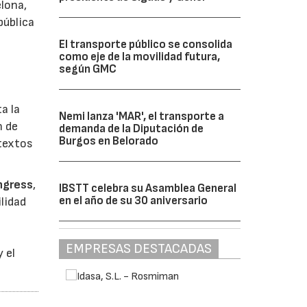
elona,
pública
El transporte público se consolida
como eje de la movilidad futura,
según GMC
s
a la
Nemi lanza 'MAR', el transporte a
n de
demanda de la Diputación de
Burgos en Belorado
ntextos
ngress
,
IBSTT celebra su Asamblea General
en el año de su 30 aniversario
lidad
EMPRESAS DESTACADAS
 el