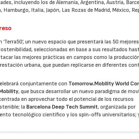
ades, incluyendo los de Alemania, Argentina, Austria, Barc
a, Hamburgo, Italia, Japón, Las Rozas de Madrid, México, Re
greso
'Terra50', un nuevo espacio que presentará las 50 mejore
ostenibilidad, seleccionadas en base a sus resultados hast
estacar las mejores prácticas en campos como la producció
eforestación urbana, que puedan replicarse en diferentes co
celebrará conjuntamente con
Tomorrow.Mobility World Co
Mobility
, que busca desarrollar un nuevo paradigma de movi
 centrada en aprovechar todo el potencial de los recursos
tenible; la
Barcelona Deep Tech Summit
, organizada por
to tecnológico científico y los spin-offs universitarios; y