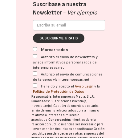
Suscríbase a nuestra
Newsletter -
Ver ejemplo
SUSCRIBIRME GRATIS
Marcar todos
Autorizo el envío de newsletters y
avisos informativos personalizados de
interempresas.net
Autorizo el envío de comunicaciones
de terceros vía interempresas.net
He leído y acepto el
Aviso Legal
y la
Política de Protección de Datos
Responsable:
Interempresas Media, S.L.U.
Finalidades:
Suscripción a nuestra(s)
newsletter(s). Gestión de cuenta de usuario.
Envío de emails relacionados con la misma o
relativos a intereses similares o
asociados.
Conservación:
mientras dure la
relación con Ud., o mientras sea necesario para
llevar a cabo las finalidades especificadas
Cesión:
Los datos pueden cederse a otras
empresas del