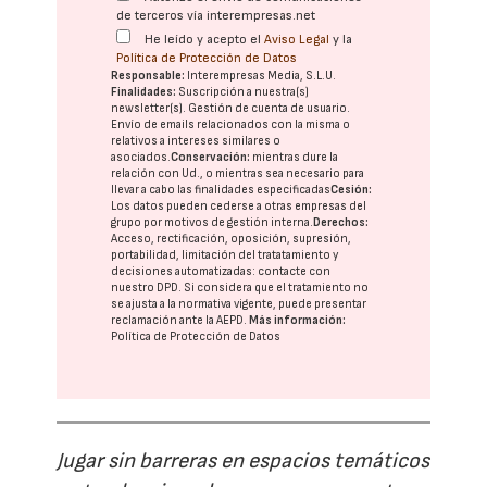
de terceros vía interempresas.net
He leído y acepto el
Aviso Legal
y la
Política de Protección de Datos
Responsable:
Interempresas Media, S.L.U.
Finalidades:
Suscripción a nuestra(s)
newsletter(s). Gestión de cuenta de usuario.
Envío de emails relacionados con la misma o
relativos a intereses similares o
asociados.
Conservación:
mientras dure la
relación con Ud., o mientras sea necesario para
llevar a cabo las finalidades especificadas
Cesión:
Los datos pueden cederse a otras
empresas del
grupo
por motivos de gestión interna.
Derechos:
Acceso, rectificación, oposición, supresión,
portabilidad, limitación del tratatamiento y
decisiones automatizadas:
contacte con
nuestro DPD
. Si considera que el tratamiento no
se ajusta a la normativa vigente, puede presentar
reclamación ante la
AEPD
.
Más información:
Política de Protección de Datos
Jugar sin barreras en espacios temáticos