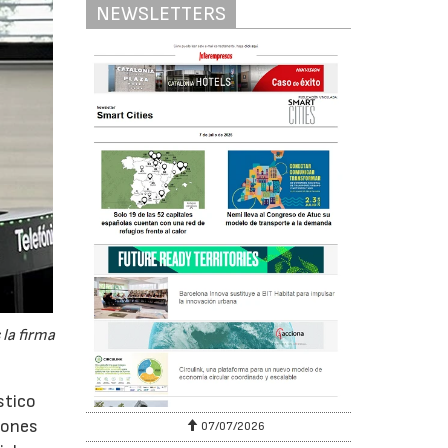
NEWSLETTERS
 la firma
stico
iones
07/07/2026