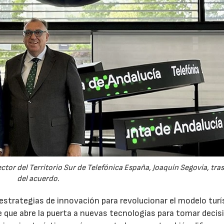
ector del Territorio Sur de Telefónica España, Joaquín Segovia, tras
del acuerdo.
estrategias de innovación para revolucionar el modelo turí
e que abre la puerta a nuevas tecnologías para tomar decis
07/07/2026
21/07/2026