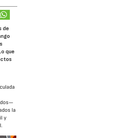
s de
rango
ás
Lo que
ectos
iculada
zados—
ados la
l y
l.