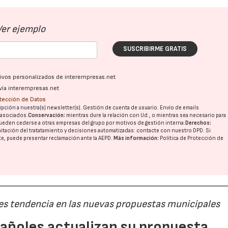
Ver ejemplo
SUSCRIBIRME GRATIS
ativos personalizados de interempresas.net
vía interempresas.net
otección de Datos
pción a nuestra(s) newsletter(s). Gestión de cuenta de usuario. Envío de emails
o asociados.
Conservación:
mientras dure la relación con Ud., o mientras sea necesario para
ueden cederse a otras
empresas del grupo
por motivos de gestión interna.
Derechos:
imitación del tratatamiento y decisiones automatizadas:
contacte con nuestro DPD
. Si
nte, puede presentar reclamación ante la
AEPD
.
Más información:
Política de Protección de
 es tendencia en las nuevas propuestas municipales
pañoles actualizan su propuesta