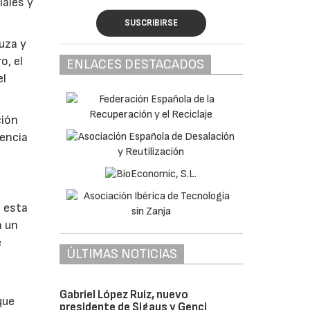
iales y
SUSCRIBIRSE
luza y
o, el
ENLACES DESTACADOS
el
ción
rencia
e esta
a un
e
ÚLTIMAS NOTICIAS
Gabriel López Ruiz, nuevo
que
presidente de Sigaus y Genci