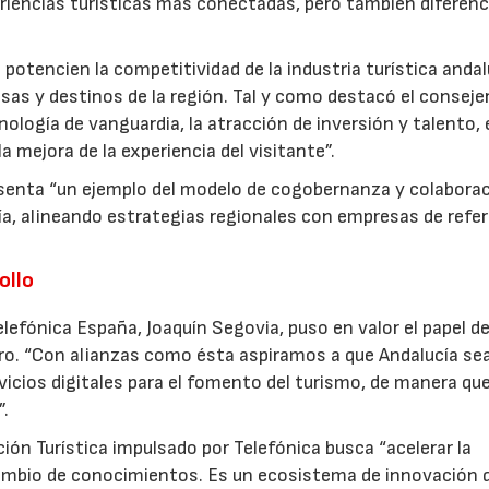
eriencias turísticas más conectadas, pero también diferenc
e potencien la competitividad de la industria turística anda
s y destinos de la región. Tal y como destacó el consejer
cnología de vanguardia, la atracción de inversión y talento, 
a mejora de la experiencia del visitante”.
esenta “un ejemplo del modelo de cogobernanza y colabora
ía, alineando estrategias regionales con empresas de refe
ollo
 Telefónica España, Joaquín Segovia, puso en valor el papel d
uro. “Con alianzas como ésta aspiramos a que Andalucía se
rvicios digitales para el fomento del turismo, de manera qu
”.
ón Turística impulsado por Telefónica busca “acelerar la
rcambio de conocimientos. Es un ecosistema de innovación 