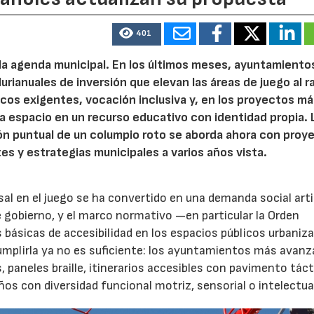
401
 la agenda municipal. En los últimos meses, ayuntamiento
urianuales de inversión que elevan las áreas de juego al 
nicos exigentes, vocación inclusiva y, en los proyectos m
 espacio en un recurso educativo con identidad propia. 
ión puntual de un columpio roto se aborda ahora con proy
tes y estrategias municipales a varios años vista.
rsal en el juego se ha convertido en una demanda social art
 gobierno, y el marco normativo —en particular la Orden
básicas de accesibilidad en los espacios públicos urbani
Cumplirla ya no es suficiente: los ayuntamientos más avanz
paneles braille, itinerarios accesibles con pavimento tácti
s con diversidad funcional motriz, sensorial o intelectua