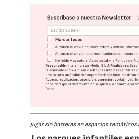
Suscríbase a nuestra Newsletter -
Marcar todos
Autorizo el envío de newsletters y avisos inform
Autorizo el envío de comunicaciones de terceros 
He leído y acepto el
Aviso Legal
y la
Política de Pr
Responsable:
Interempresas Media, S.L.U.
Finalidades:
Suscri
relacionados con la misma o relativos a intereses similares 
llevar a cabo las finalidades especificadas
Cesión:
Los datos p
Acceso, rectificación, oposición, supresión, portabilidad, l
considera que el tratamiento no se ajusta a la normativa vige
Datos
Jugar sin barreras en espacios temáticos
Los parques infantiles es