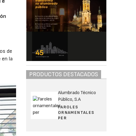
l e
y
ión
a
cos de
 en la
PRODUCTOS DESTACADOS
Alumbrado Técnico
Público, S.A
FAROLES
ORNAMENTALES
PER