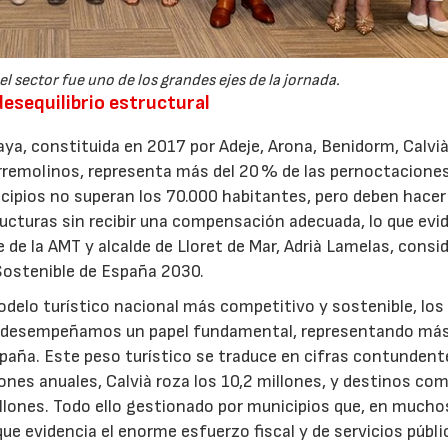
l sector fue uno de los grandes ejes de la jornada.
esequilibrio estructural
laya, constituida en 2017 por Adeje, Arona, Benidorm, Calvià
orremolinos, representa más del 20 % de las pernoctacione
ipios no superan los 70.000 habitantes, pero deben hacer
ructuras sin recibir una compensación adecuada, lo que evi
e de la AMT y alcalde de Lloret de Mar, Adrià Lamelas, consi
o Sostenible de España 2030.
delo turístico nacional más competitivo y sostenible, los
ya desempeñamos un papel fundamental, representando más
paña. Este peso turístico se traduce en cifras contundent
nes anuales, Calvià roza los 10,2 millones, y destinos co
illones. Todo ello gestionado por municipios que, en mucho
ue evidencia el enorme esfuerzo fiscal y de servicios públ