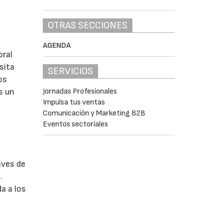
OTRAS SECCIONES
AGENDA
oral
sita
SERVICIOS
os
s un
Jornadas Profesionales
Impulsa tus ventas
Comunicación y Marketing B2B
Eventos sectoriales
aves de
.
a a los