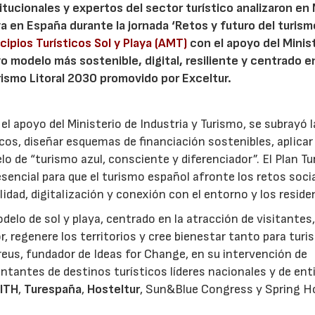
tucionales y expertos del sector turístico analizaron en
aya en España durante la jornada ‘Retos y futuro del turis
cipios Turísticos Sol y Playa (AMT)
con el apoyo del Minis
o modelo más sostenible, digital, resiliente y centrado en
urismo Litoral 2030 promovido por Exceltur.
l apoyo del Ministerio de Industria y Turismo, se subrayó l
icos, diseñar esquemas de financiación sostenibles, aplicar
lo de “turismo azul, consciente y diferenciador”. El Plan T
sencial para que el turismo español afronte los retos socia
dad, digitalización y conexión con el entorno y los reside
delo de sol y playa, centrado en la atracción de visitantes
, regenere los territorios y cree bienestar tanto para turi
Creus, fundador de Ideas for Change, en su intervención de
entantes de destinos turísticos líderes nacionales y de en
,
ITH
,
Turespaña
,
Hosteltur
, Sun&Blue Congress y Spring H