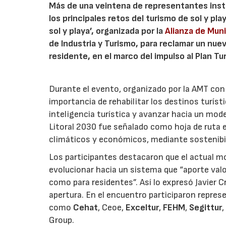
Más de una veintena de representantes insti
los principales retos del turismo de sol y pl
sol y playa’, organizada por la
Alianza de Muni
de Industria y Turismo, para reclamar un nuev
residente, en el marco del impulso al Plan T
Durante el evento, organizado por la AMT con e
importancia de rehabilitar los destinos turíst
inteligencia turística y avanzar hacia un mode
Litoral 2030 fue señalado como hoja de ruta e
climáticos y económicos, mediante sostenibili
Los participantes destacaron que el actual mo
evolucionar hacia un sistema que “aporte valor
como para residentes”. Así lo expresó Javier 
apertura. En el encuentro participaron repres
como
Cehat
, Ceoe,
Exceltur
,
FEHM
,
Segittur
Group.