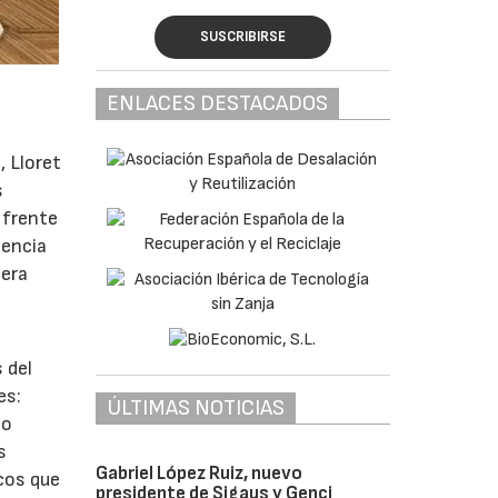
SUSCRIBIRSE
ENLACES DESTACADOS
, Lloret
s
 frente
dencia
dera
 del
es:
ÚLTIMAS NOTICIAS
mo
s
Gabriel López Ruiz, nuevo
icos que
presidente de Sigaus y Genci