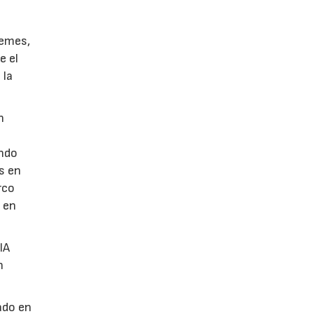
l
Lemes,
e el
 la
n
ando
s en
rco
 en
IA
n
ado en