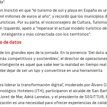
a”.
n insistió en que “el turismo de sol y playa en España es u
l millones de euros al año”, y recordó que los municipios d
ísticas. Por su parte, el viceconsejero de Cultura, Turismo
n Izquierdo, apeló a “repensar el actual modelo turístico d
 inteligente y más conectada con los territorios”.
so de datos
e los grandes ejes de la jornada. En la ponencia ‘Del dato a
 más competitivos y sostenibles’, el director de operacione
inteligente es aquel que sabe leer la realidad en tiempo real
ebe dejar de ser un lujo y convertirse en una herramienta
a liderar la transformación digital’, moderado por Álvaro Ca
cnológico Hotelero (ITH), participaron el alcalde de San Ba
 Lloret de Mar, Adrià Lamelas, y el presidente de SEGITTUR, 
ización es una necesidad para ofrecer experiencias de calid