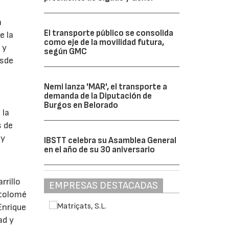
n
El transporte público se consolida
e la
como eje de la movilidad futura,
 y
según GMC
esde
Nemi lanza 'MAR', el transporte a
demanda de la Diputación de
Burgos en Belorado
 la
s de
 y
IBSTT celebra su Asamblea General
en el año de su 30 aniversario
rrillo
EMPRESAS DESTACADAS
rtolomé
Enrique
ad y