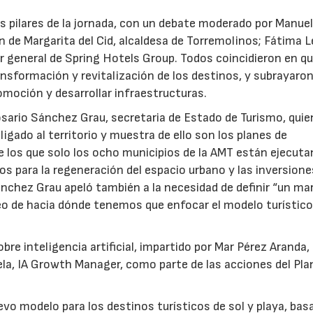
os pilares de la jornada, con un debate moderado por Manue
ión de Margarita del Cid, alcaldesa de Torremolinos; Fátima 
tor general de Spring Hotels Group. Todos coincidieron en qu
ansformación y revitalización de los destinos, y subrayaron
omoción y desarrollar infraestructuras.
osario Sánchez Grau, secretaria de Estado de Turismo, quie
gado al territorio y muestra de ello son los planes de
 de los que solo los ocho municipios de la AMT están ejecut
os para la regeneración del espacio urbano y las inversione
ánchez Grau apeló también a la necesidad de definir “un ma
 de hacia dónde tenemos que enfocar el modelo turístico
re inteligencia artificial, impartido por Mar Pérez Aranda, 
a, IA Growth Manager, como parte de las acciones del Pla
evo modelo para los destinos turísticos de sol y playa, bas