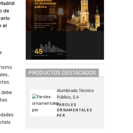
 Madrid
mo de
terio
 el
a
urismo
PRODUCTOS DESTACADOS
les,
ntes.
Alumbrado Técnico
, debe
Público, S.A
stas
FAROLES
ORNAMENTALES
tidades
PER
otels