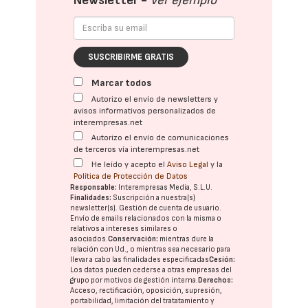
Newsletter -
Ver ejemplo
SUSCRIBIRME GRATIS
Marcar todos
Autorizo el envío de newsletters y
avisos informativos personalizados de
interempresas.net
Autorizo el envío de comunicaciones
de terceros vía interempresas.net
He leído y acepto el
Aviso Legal
y la
Política de Protección de Datos
Responsable:
Interempresas Media, S.L.U.
Finalidades:
Suscripción a nuestra(s)
newsletter(s). Gestión de cuenta de usuario.
Envío de emails relacionados con la misma o
relativos a intereses similares o
asociados.
Conservación:
mientras dure la
relación con Ud., o mientras sea necesario para
llevar a cabo las finalidades especificadas
Cesión:
Los datos pueden cederse a otras
empresas del
grupo
por motivos de gestión interna.
Derechos:
Acceso, rectificación, oposición, supresión,
portabilidad, limitación del tratatamiento y