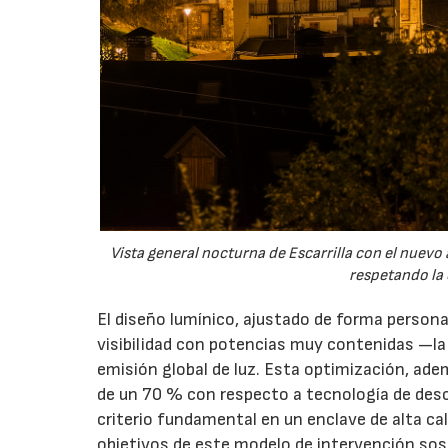
Vista general nocturna de Escarrilla con el nue
respetando la 
El diseño lumínico, ajustado de forma personal
visibilidad con potencias muy contenidas —l
emisión global de luz. Esta optimización, ade
de un 70 % con respecto a tecnología de desc
criterio fundamental en un enclave de alta ca
07/07/20
objetivos de este modelo de intervención sos