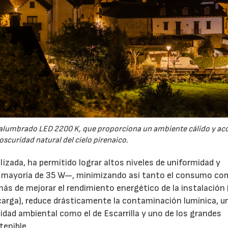
vo alumbrado LED 2200 K, que proporciona un ambiente cálido y a
oscuridad natural del cielo pirenaico.
izada, ha permitido lograr altos niveles de uniformidad y
a mayoría de 35 W—, minimizando así tanto el consumo co
más de mejorar el rendimiento energético de la instalación
arga), reduce drásticamente la contaminación lumínica, u
lidad ambiental como el de Escarrilla y uno de los grandes
26
21/07/2026
tenible.