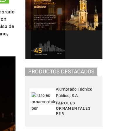
umbrado
on
cisa de
ano,
PRODUCTOS DESTACADOS
Alumbrado Técnico
Público, S.A
FAROLES
ORNAMENTALES
PER