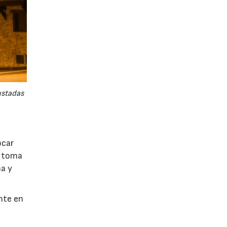
ustadas
ocar
n toma
ma y
ente en