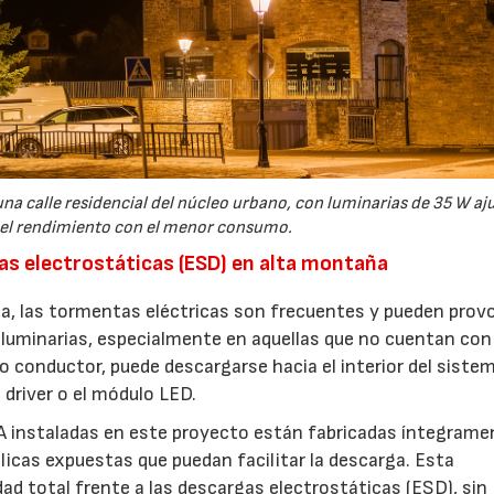
na calle residencial del núcleo urbano, con luminarias de 35 W aj
el rendimiento con el menor consumo.
as electrostáticas (ESD) en alta montaña
a, las tormentas eléctricas son frecuentes y pueden prov
 luminarias, especialmente en aquellas que no cuentan co
o conductor, puede descargarse hacia el interior del siste
driver o el módulo LED.
 XLA instaladas en este proyecto están fabricadas íntegram
licas expuestas que puedan facilitar la descarga. Esta
ad total frente a las descargas electrostáticas (ESD), sin