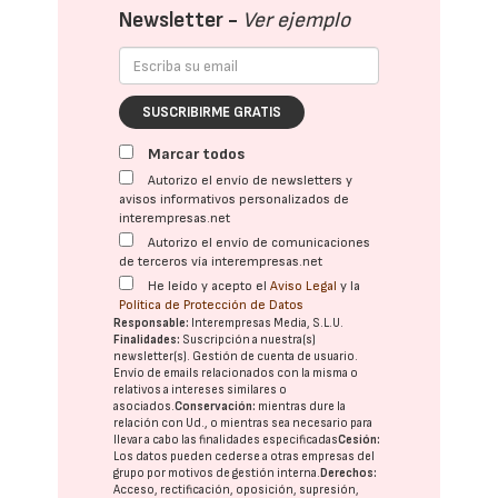
Newsletter -
Ver ejemplo
SUSCRIBIRME GRATIS
Marcar todos
Autorizo el envío de newsletters y
avisos informativos personalizados de
interempresas.net
Autorizo el envío de comunicaciones
de terceros vía interempresas.net
He leído y acepto el
Aviso Legal
y la
Política de Protección de Datos
Responsable:
Interempresas Media, S.L.U.
Finalidades:
Suscripción a nuestra(s)
newsletter(s). Gestión de cuenta de usuario.
Envío de emails relacionados con la misma o
relativos a intereses similares o
asociados.
Conservación:
mientras dure la
relación con Ud., o mientras sea necesario para
llevar a cabo las finalidades especificadas
Cesión:
Los datos pueden cederse a otras
empresas del
grupo
por motivos de gestión interna.
Derechos:
Acceso, rectificación, oposición, supresión,