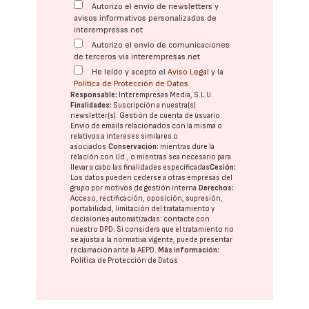
Autorizo el envío de newsletters y
avisos informativos personalizados de
interempresas.net
Autorizo el envío de comunicaciones
de terceros vía interempresas.net
He leído y acepto el
Aviso Legal
y la
Política de Protección de Datos
Responsable:
Interempresas Media, S.L.U.
Finalidades:
Suscripción a nuestra(s)
newsletter(s). Gestión de cuenta de usuario.
Envío de emails relacionados con la misma o
relativos a intereses similares o
asociados.
Conservación:
mientras dure la
relación con Ud., o mientras sea necesario para
llevar a cabo las finalidades especificadas
Cesión:
Los datos pueden cederse a otras
empresas del
grupo
por motivos de gestión interna.
Derechos:
Acceso, rectificación, oposición, supresión,
portabilidad, limitación del tratatamiento y
decisiones automatizadas:
contacte con
nuestro DPD
. Si considera que el tratamiento no
se ajusta a la normativa vigente, puede presentar
reclamación ante la
AEPD
.
Más información:
Política de Protección de Datos