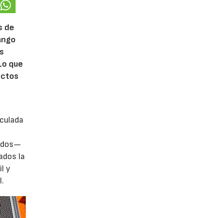
s de
rango
ás
Lo que
ectos
iculada
zados—
ados la
l y
l.