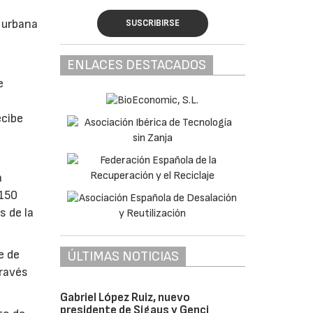
d urbana
SUSCRIBIRSE
ENLACES DESTACADOS
e
8
ecibe
a
 150
s de la
e de
ÚLTIMAS NOTICIAS
través
Gabriel López Ruiz, nuevo
presidente de Sigaus y Genci