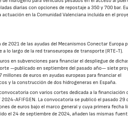
e de hidrógeno para vehículos pesados en el acceso al puer
adas diarias con opciones de repostaje a 350 y 700 bar. E
la actuación en la Comunidad Valenciana incluida en el proy
ia de 2021 de las ayudas del Mecanismos Conectar Europa p
e a lo largo de la red transeuropea de transporte (RTE-T).
euros en subvenciones para financiar el despliegue de dicha
o corte —publicado en septiembre del pasado año— siete pr
 millones de euros en ayudas europeas para financiar el
icos y la construcción de dos hidrogeneras en España.
onvocatoria con varios cortes dedicada a la financiación 
 2024-AFIFGEN. La convocatoria se publicó el pasado 29 
ones de euros bajo el marco general y cuya primera fecha l
ido el 24 de septiembre de 2024, añaden las mismas fuent