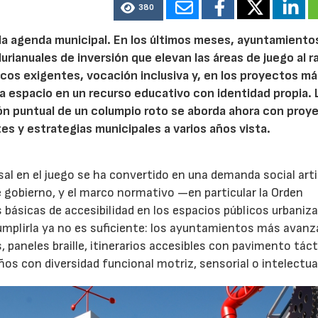
380
 la agenda municipal. En los últimos meses, ayuntamiento
urianuales de inversión que elevan las áreas de juego al 
nicos exigentes, vocación inclusiva y, en los proyectos m
 espacio en un recurso educativo con identidad propia. 
ión puntual de un columpio roto se aborda ahora con proy
tes y estrategias municipales a varios años vista.
rsal en el juego se ha convertido en una demanda social art
 gobierno, y el marco normativo —en particular la Orden
básicas de accesibilidad en los espacios públicos urbani
Cumplirla ya no es suficiente: los ayuntamientos más avanz
paneles braille, itinerarios accesibles con pavimento tácti
s con diversidad funcional motriz, sensorial o intelectua