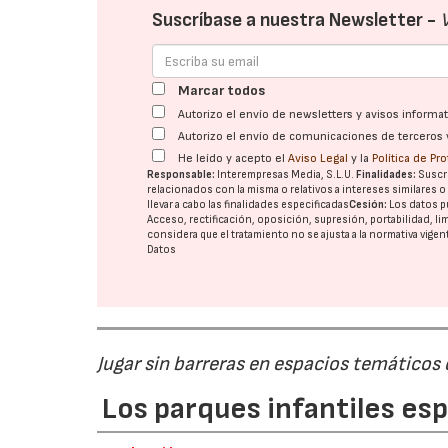
Suscríbase a nuestra Newsletter -
Marcar todos
Autorizo el envío de newsletters y avisos inform
Autorizo el envío de comunicaciones de terceros 
He leído y acepto el
Aviso Legal
y la
Política de Pr
Responsable:
Interempresas Media, S.L.U.
Finalidades:
Suscri
relacionados con la misma o relativos a intereses similares 
llevar a cabo las finalidades especificadas
Cesión:
Los datos p
Acceso, rectificación, oposición, supresión, portabilidad, l
considera que el tratamiento no se ajusta a la normativa vige
Datos
Jugar sin barreras en espacios temáticos
Los parques infantiles es