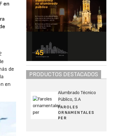
F en
ra
 de
2
de
más de
PRODUCTOS DESTACADOS
la
on en
Alumbrado Técnico
Público, S.A
FAROLES
ORNAMENTALES
PER