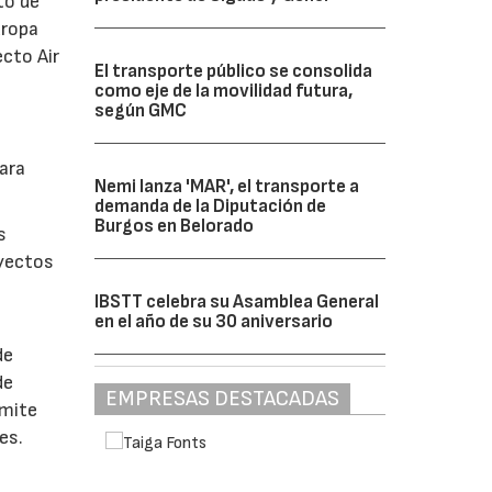
to de
uropa
ecto Air
El transporte público se consolida
como eje de la movilidad futura,
según GMC
ara
Nemi lanza 'MAR', el transporte a
demanda de la Diputación de
Burgos en Belorado
s
oyectos
IBSTT celebra su Asamblea General
en el año de su 30 aniversario
de
de
EMPRESAS DESTACADAS
ímite
es.