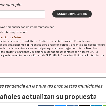
Ver ejemplo
SUSCRIBIRME GRATIS
ativos personalizados de interempresas.net
vía interempresas.net
otección de Datos
pción a nuestra(s) newsletter(s). Gestión de cuenta de usuario. Envío de emails
o asociados.
Conservación:
mientras dure la relación con Ud., o mientras sea necesario para
ueden cederse a otras
empresas del grupo
por motivos de gestión interna.
Derechos:
imitación del tratatamiento y decisiones automatizadas:
contacte con nuestro DPD
. Si
nte, puede presentar reclamación ante la
AEPD
.
Más información:
Política de Protección de
 es tendencia en las nuevas propuestas municipales
pañoles actualizan su propuesta