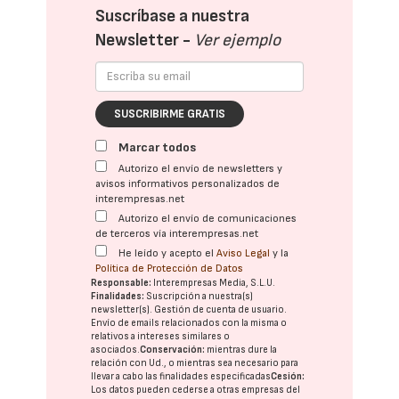
Suscríbase a nuestra
Newsletter -
Ver ejemplo
SUSCRIBIRME GRATIS
Marcar todos
Autorizo el envío de newsletters y
avisos informativos personalizados de
interempresas.net
Autorizo el envío de comunicaciones
de terceros vía interempresas.net
He leído y acepto el
Aviso Legal
y la
Política de Protección de Datos
Responsable:
Interempresas Media, S.L.U.
Finalidades:
Suscripción a nuestra(s)
newsletter(s). Gestión de cuenta de usuario.
Envío de emails relacionados con la misma o
relativos a intereses similares o
asociados.
Conservación:
mientras dure la
relación con Ud., o mientras sea necesario para
llevar a cabo las finalidades especificadas
Cesión:
Los datos pueden cederse a otras
empresas del