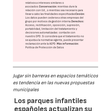
relativos a intereses similares o
asociados.
Conservación:
mientras dure la
relación con Ud., o mientras sea necesario para
llevar a cabo las finalidades especificadas
Cesión:
Los datos pueden cederse a otras
empresas del
grupo
por motivos de gestión interna.
Derechos:
Acceso, rectificación, oposición, supresión,
portabilidad, limitación del tratatamiento y
decisiones automatizadas:
contacte con
nuestro DPD
. Si considera que el tratamiento no
se ajusta a la normativa vigente, puede presentar
reclamación ante la
AEPD
.
Más información:
Política de Protección de Datos
Jugar sin barreras en espacios temáticos
es tendencia en las nuevas propuestas
municipales
Los parques infantiles
españoles actualizan su