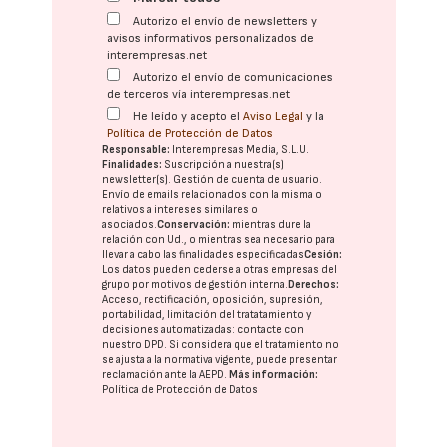
Autorizo el envío de newsletters y
avisos informativos personalizados de
interempresas.net
Autorizo el envío de comunicaciones
de terceros vía interempresas.net
He leído y acepto el
Aviso Legal
y la
Política de Protección de Datos
Responsable:
Interempresas Media, S.L.U.
Finalidades:
Suscripción a nuestra(s)
newsletter(s). Gestión de cuenta de usuario.
Envío de emails relacionados con la misma o
relativos a intereses similares o
asociados.
Conservación:
mientras dure la
relación con Ud., o mientras sea necesario para
llevar a cabo las finalidades especificadas
Cesión:
Los datos pueden cederse a otras
empresas del
grupo
por motivos de gestión interna.
Derechos:
Acceso, rectificación, oposición, supresión,
portabilidad, limitación del tratatamiento y
decisiones automatizadas:
contacte con
nuestro DPD
. Si considera que el tratamiento no
se ajusta a la normativa vigente, puede presentar
reclamación ante la
AEPD
.
Más información:
Política de Protección de Datos