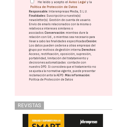
He leído y acepto el
Aviso Legal
y la
Política de Protección de Datos
Responsable:
Interempresas Media, S.L.U.
Finalidades:
Suscripción a nuestra(s)
newsletter(s). Gestión de cuenta de usuario.
Envío de emails relacionados con la misma o
relativos a intereses similares o
asociados.
Conservación:
mientras dure la
relación con Ud., o mientras sea necesario para
llevar a cabo las finalidades especificadas
Cesión:
Los datos pueden cederse a otras
empresas del
grupo
por motivos de gestión interna.
Derechos:
Acceso, rectificación, oposición, supresión,
portabilidad, limitación del tratatamiento y
decisiones automatizadas:
contacte con
nuestro DPD
. Si considera que el tratamiento no
se ajusta a la normativa vigente, puede presentar
reclamación ante la
AEPD
.
Más información:
Política de Protección de Datos
REVISTAS