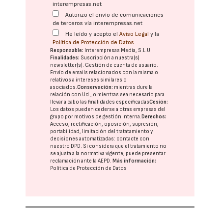
interempresas.net
Autorizo el envío de comunicaciones
de terceros vía interempresas.net
He leído y acepto el
Aviso Legal
y la
Política de Protección de Datos
Responsable:
Interempresas Media, S.L.U.
Finalidades:
Suscripción a nuestra(s)
newsletter(s). Gestión de cuenta de usuario.
Envío de emails relacionados con la misma o
relativos a intereses similares o
asociados.
Conservación:
mientras dure la
relación con Ud., o mientras sea necesario para
llevar a cabo las finalidades especificadas
Cesión:
Los datos pueden cederse a otras
empresas del
grupo
por motivos de gestión interna.
Derechos:
Acceso, rectificación, oposición, supresión,
portabilidad, limitación del tratatamiento y
decisiones automatizadas:
contacte con
nuestro DPD
. Si considera que el tratamiento no
se ajusta a la normativa vigente, puede presentar
reclamación ante la
AEPD
.
Más información:
Política de Protección de Datos