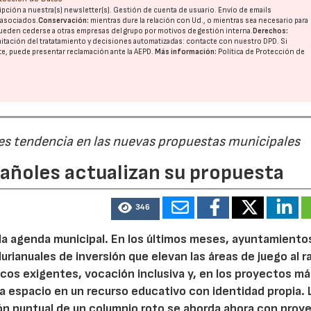
pción a nuestra(s) newsletter(s). Gestión de cuenta de usuario. Envío de emails
o asociados.
Conservación:
mientras dure la relación con Ud., o mientras sea necesario para
ueden cederse a otras
empresas del grupo
por motivos de gestión interna.
Derechos:
imitación del tratatamiento y decisiones automatizadas:
contacte con nuestro DPD
. Si
nte, puede presentar reclamación ante la
AEPD
.
Más información:
Política de Protección de
 es tendencia en las nuevas propuestas municipales
pañoles actualizan su propuesta
346
 la agenda municipal. En los últimos meses, ayuntamiento
urianuales de inversión que elevan las áreas de juego al 
nicos exigentes, vocación inclusiva y, en los proyectos m
 espacio en un recurso educativo con identidad propia. 
ión puntual de un columpio roto se aborda ahora con proy