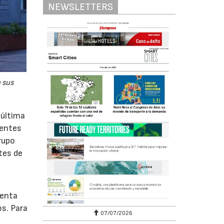
NEWSLETTERS
 sus
 última
rentes
grupo
tes de
uenta
os. Para
07/07/2026