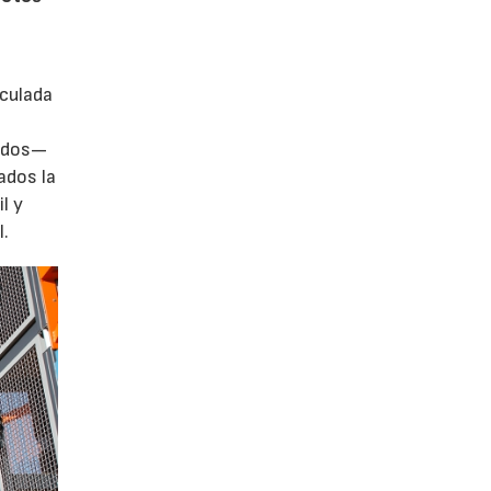
iculada
zados—
ados la
l y
l.