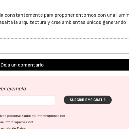
aja constantemente para proponer entornos con una ilumi
resalte la arquitectura y cree ambientes únicos generando
Deja un comentario
Ver ejemplo
SUSCRIBIRME GRATIS
ativos personalizados de interempresas.net
vía interempresas.net
otección de Datos