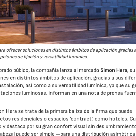
a ofrecer soluciones en distintos ámbitos de aplicación gracias a
pciones de fijación y versatilidad lumínica.
mbrado púbico, la compañía lanza al mercado
Simon Hera
, su
nes en distintos ámbitos de aplicación, gracias a sus dife
instalación, así como a su versatilidad lumínica, ya que su 
staciones luminosas, informan en una nota de prensa fuen
n Hera se trata de la primera baliza de la firma que puede
ctos residenciales o espacios ‘contract’, como hoteles. C
o y destaca por su gran confort visual sin deslumbramient
07/07/2026
21/07/2026
l cabezal puede ser simple —para una distribución asimétrica