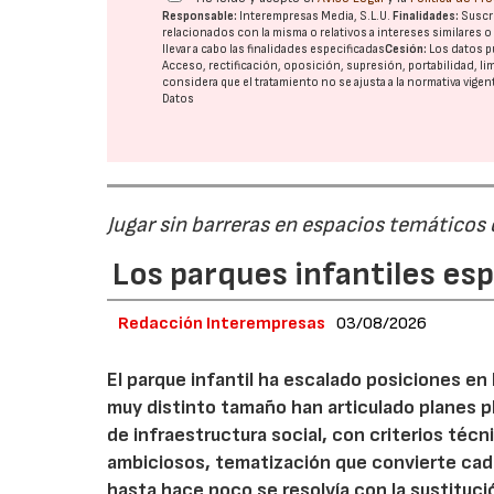
Responsable:
Interempresas Media, S.L.U.
Finalidades:
Suscri
relacionados con la misma o relativos a intereses similares 
llevar a cabo las finalidades especificadas
Cesión:
Los datos p
Acceso, rectificación, oposición, supresión, portabilidad, l
considera que el tratamiento no se ajusta a la normativa vige
Datos
Jugar sin barreras en espacios temáticos
Los parques infantiles es
Redacción Interempresas
03/08/2026
El parque infantil ha escalado posiciones en
muy distinto tamaño han articulado planes pl
de infraestructura social, con criterios téc
ambiciosos, tematización que convierte cada
hasta hace poco se resolvía con la sustituc