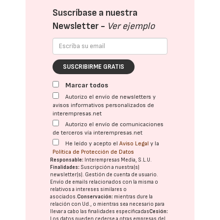
Suscríbase a nuestra
Newsletter -
Ver ejemplo
SUSCRIBIRME GRATIS
Marcar todos
Autorizo el envío de newsletters y
avisos informativos personalizados de
interempresas.net
Autorizo el envío de comunicaciones
de terceros vía interempresas.net
He leído y acepto el
Aviso Legal
y la
Política de Protección de Datos
Responsable:
Interempresas Media, S.L.U.
Finalidades:
Suscripción a nuestra(s)
newsletter(s). Gestión de cuenta de usuario.
Envío de emails relacionados con la misma o
relativos a intereses similares o
asociados.
Conservación:
mientras dure la
relación con Ud., o mientras sea necesario para
llevar a cabo las finalidades especificadas
Cesión:
Los datos pueden cederse a otras
empresas del