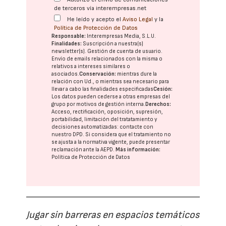
de terceros vía interempresas.net
He leído y acepto el
Aviso Legal
y la
Política de Protección de Datos
Responsable:
Interempresas Media, S.L.U.
Finalidades:
Suscripción a nuestra(s)
newsletter(s). Gestión de cuenta de usuario.
Envío de emails relacionados con la misma o
relativos a intereses similares o
asociados.
Conservación:
mientras dure la
relación con Ud., o mientras sea necesario para
llevar a cabo las finalidades especificadas
Cesión:
Los datos pueden cederse a otras
empresas del
grupo
por motivos de gestión interna.
Derechos:
Acceso, rectificación, oposición, supresión,
portabilidad, limitación del tratatamiento y
decisiones automatizadas:
contacte con
nuestro DPD
. Si considera que el tratamiento no
se ajusta a la normativa vigente, puede presentar
reclamación ante la
AEPD
.
Más información:
Política de Protección de Datos
Jugar sin barreras en espacios temáticos