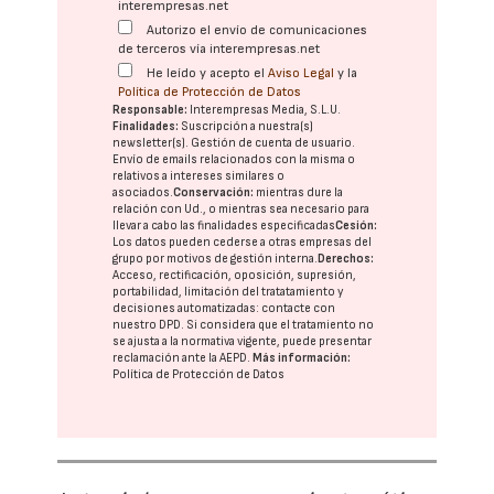
interempresas.net
Autorizo el envío de comunicaciones
de terceros vía interempresas.net
He leído y acepto el
Aviso Legal
y la
Política de Protección de Datos
Responsable:
Interempresas Media, S.L.U.
Finalidades:
Suscripción a nuestra(s)
newsletter(s). Gestión de cuenta de usuario.
Envío de emails relacionados con la misma o
relativos a intereses similares o
asociados.
Conservación:
mientras dure la
relación con Ud., o mientras sea necesario para
llevar a cabo las finalidades especificadas
Cesión:
Los datos pueden cederse a otras
empresas del
grupo
por motivos de gestión interna.
Derechos:
Acceso, rectificación, oposición, supresión,
portabilidad, limitación del tratatamiento y
decisiones automatizadas:
contacte con
nuestro DPD
. Si considera que el tratamiento no
se ajusta a la normativa vigente, puede presentar
reclamación ante la
AEPD
.
Más información:
Política de Protección de Datos