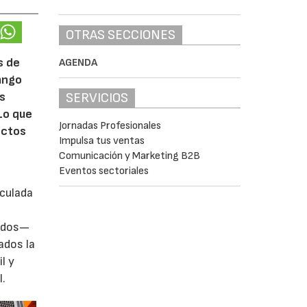
OTRAS SECCIONES
s de
AGENDA
rango
SERVICIOS
ás
Lo que
Jornadas Profesionales
ectos
Impulsa tus ventas
Comunicación y Marketing B2B
Eventos sectoriales
iculada
zados—
ados la
l y
l.