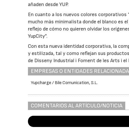
añaden desde YUP.
En cuanto a los nuevos colores corporativos 
mucho más minimalista donde el blanco es el pr
reflejo de cómo no quieren olvidar los orígenes
YupCity”.
Con esta nueva identidad corporativa, la co
y estilizada, tal y como reflejan sus product
de Disseny Industrial i Foment de les Arts i e
EMPRESAS O ENTIDADES RELACIONAD
Yupcharge / Bile Comunication, S.L.
COMENTARIOS AL ARTÍCULO/NOTICIA