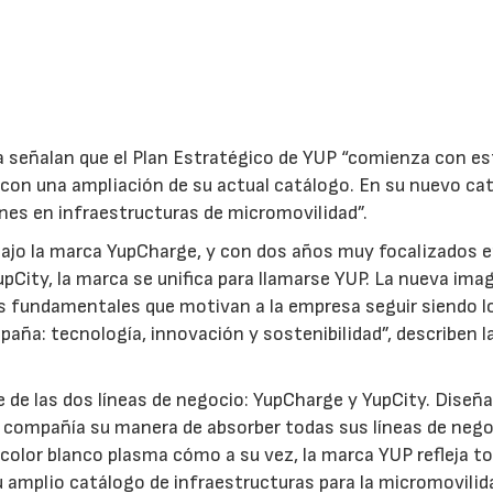
a señalan que el Plan Estratégico de YUP “comienza con es
con una ampliación de su actual catálogo. En su nuevo ca
es en infraestructuras de micromovilidad”.
ajo la marca YupCharge, y con dos años muy focalizados e
YupCity, la marca se unifica para llamarse YUP. La nueva ima
es fundamentales que motivan a la empresa seguir siendo l
spaña: tecnología, innovación y sostenibilidad”, describen l
e de las dos líneas de negocio: YupCharge y YupCity. Diseñ
 la compañía su manera de absorber todas sus líneas de neg
 color blanco plasma cómo a su vez, la marca YUP refleja t
07/07/2026
21/07/2026
u amplio catálogo de infraestructuras para la micromovilid