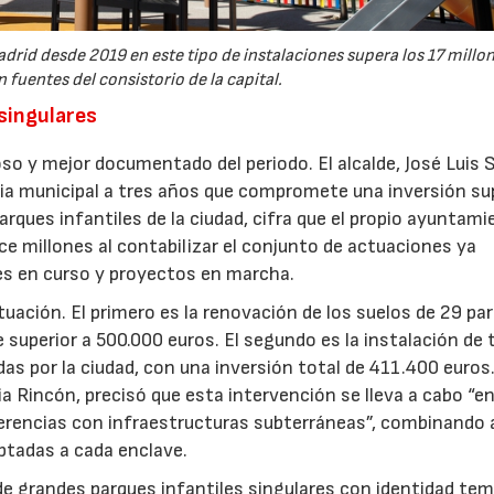
drid desde 2019 en este tipo de instalaciones supera los 17 millo
 fuentes del consistorio de la capital.
 singulares
so y mejor documentado del periodo. El alcalde, José Luis 
gia municipal a tres años que compromete una inversión sup
arques infantiles de la ciudad, cifra que el propio ayuntam
e millones al contabilizar el conjunto de actuaciones ya
nes en curso y proyectos en marcha.
ctuación. El primero es la renovación de los suelos de 29 pa
e superior a 500.000 euros. El segundo es la instalación de 
as por la ciudad, con una inversión total de 411.400 euros
ia Rincón, precisó que esta intervención se lleva a cabo “e
ferencias con infraestructuras subterráneas”, combinando a
ptadas a cada enclave.
ón de grandes parques infantiles singulares con identidad te