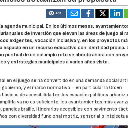
401
 la agenda municipal. En los últimos meses, ayuntamiento
urianuales de inversión que elevan las áreas de juego al 
nicos exigentes, vocación inclusiva y, en los proyectos m
 espacio en un recurso educativo con identidad propia. 
ión puntual de un columpio roto se aborda ahora con proy
tes y estrategias municipales a varios años vista.
rsal en el juego se ha convertido en una demanda social art
 gobierno, y el marco normativo —en particular la Orden
básicas de accesibilidad en los espacios públicos urbani
Cumplirla ya no es suficiente: los ayuntamientos más avanz
paneles braille, itinerarios accesibles con pavimento tácti
s con diversidad funcional motriz, sensorial o intelectua