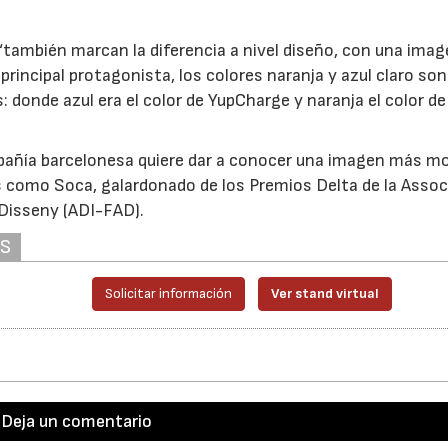
“también marcan la diferencia a nivel diseño, con una ima
incipal protagonista, los colores naranja y azul claro son
: donde azul era el color de YupCharge y naranja el color de
mpañía barcelonesa quiere dar a conocer una imagen más m
os como Soca, galardonado de los Premios Delta de la Assoc
l Disseny (ADI-FAD).
AS
Solicitar información
Ver stand virtual
Deja un comentario