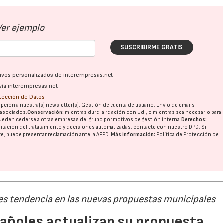
Ver ejemplo
SUSCRIBIRME GRATIS
ativos personalizados de interempresas.net
vía interempresas.net
otección de Datos
pción a nuestra(s) newsletter(s). Gestión de cuenta de usuario. Envío de emails
o asociados.
Conservación:
mientras dure la relación con Ud., o mientras sea necesario para
ueden cederse a otras
empresas del grupo
por motivos de gestión interna.
Derechos:
imitación del tratatamiento y decisiones automatizadas:
contacte con nuestro DPD
. Si
nte, puede presentar reclamación ante la
AEPD
.
Más información:
Política de Protección de
 es tendencia en las nuevas propuestas municipales
pañoles actualizan su propuesta