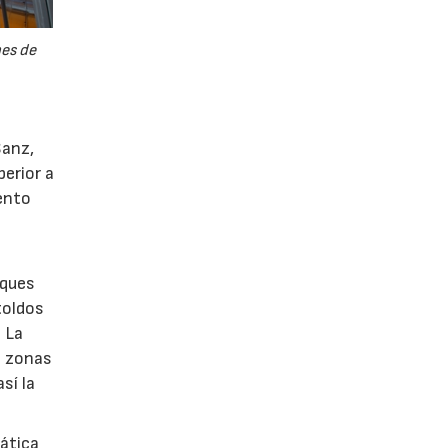
nes de
Sanz,
erior a
iento
rques
toldos
. La
n zonas
sí la
mática