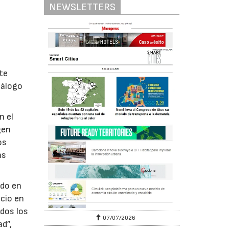
NEWSLETTERS
te
tálogo
n el
gen
os
as
ado en
ocio en
odos los
07/07/2026
ad”,