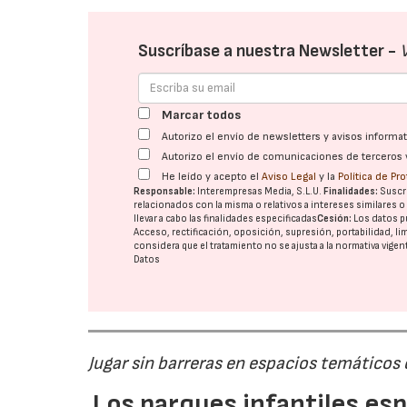
Suscríbase a nuestra Newsletter -
Marcar todos
Autorizo el envío de newsletters y avisos inform
Autorizo el envío de comunicaciones de terceros 
He leído y acepto el
Aviso Legal
y la
Política de Pr
Responsable:
Interempresas Media, S.L.U.
Finalidades:
Suscri
relacionados con la misma o relativos a intereses similares 
llevar a cabo las finalidades especificadas
Cesión:
Los datos p
Acceso, rectificación, oposición, supresión, portabilidad, l
considera que el tratamiento no se ajusta a la normativa vige
Datos
Jugar sin barreras en espacios temáticos
Los parques infantiles es