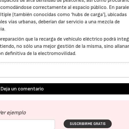
espacios de alta densidad de peatones, así como procuran
acomodándose correctamente al espacio público. En paralel
ltiple (también conocidas como ‘hubs de carga’), ubicadas
les vías urbanas, deberían dar servicio a una mezcla de
ia.
preparación que la recarga de vehículo eléctrico podrá inte
iendo, no sólo una mejor gestión de la misma, sino allanar
n definitiva de la electromovilidad.
Deja un comentario
Ver ejemplo
SUSCRIBIRME GRATIS