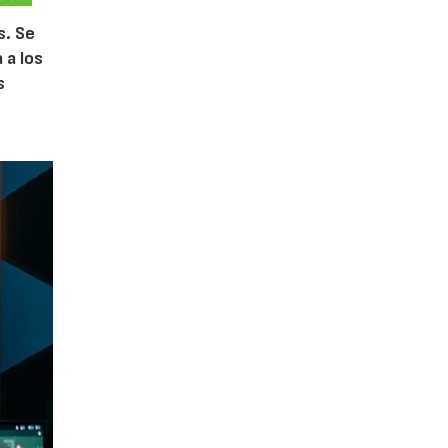
s. Se
 a los
s