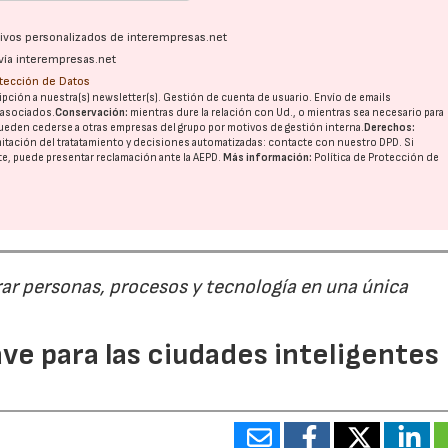
ativos personalizados de interempresas.net
vía interempresas.net
otección de Datos
pción a nuestra(s) newsletter(s). Gestión de cuenta de usuario. Envío de emails
o asociados.
Conservación:
mientras dure la relación con Ud., o mientras sea necesario para
ueden cederse a otras
empresas del grupo
por motivos de gestión interna.
Derechos:
imitación del tratatamiento y decisiones automatizadas:
contacte con nuestro DPD
. Si
nte, puede presentar reclamación ante la
AEPD
.
Más información:
Política de Protección de
ar personas, procesos y tecnología en una única
ave para las ciudades inteligentes