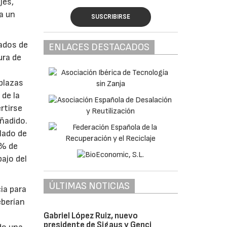
jes,
a un
SUSCRIBIRSE
vados de
ENLACES DESTACADOS
ura de
plazas
 de la
rtirse
añadido.
lado de
0% de
ajo del
ÚLTIMAS NOTICIAS
ia para
eberían
Gabriel López Ruiz, nuevo
presidente de Sigaus y Genci