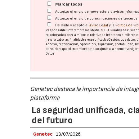
Marcar todos
Autorizo el envío de newsletters y avisos inform
Autorizo el envío de comunicaciones de terceros 
He leído y acepto el
Aviso Legal
y la
Política de Pr
Responsable:
Interempresas Media, S.L.U.
Finalidades:
Suscri
relacionados con la misma o relativos a intereses similares 
llevar a cabo las finalidades especificadas
Cesión:
Los datos p
Acceso, rectificación, oposición, supresión, portabilidad, l
considera que el tratamiento no se ajusta a la normativa vige
Datos
Genetec destaca la importancia de integr
plataforma
La seguridad unificada, cl
del futuro
Genetec
13/07/2026