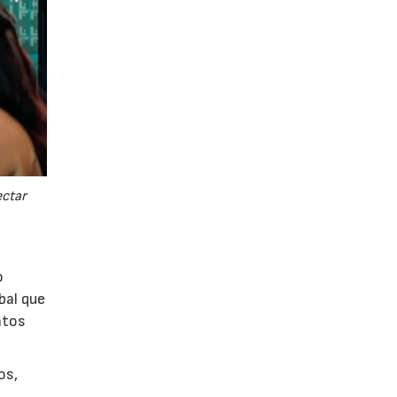
ectar
o
bal que
ntos
os,