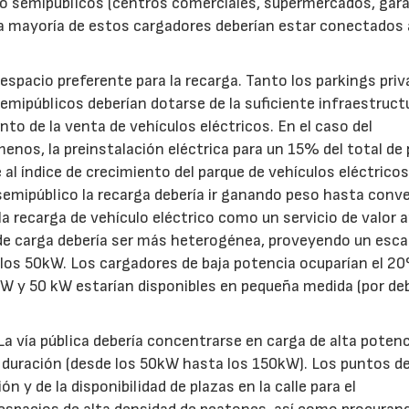
o semipúblicos (centros comerciales, supermercados, gara
 la mayoría de estos cargadores deberían estar conectados 
espacio preferente para la recarga. Tanto los parkings pri
emipúblicos deberían dotarse de la suficiente infraestruct
nto de la venta de vehículos eléctricos. En el caso del
nos, la preinstalación eléctrica para un 15% del total de 
 índice de crecimiento del parque de vehículos eléctricos
semipúblico la recarga debería ir ganando peso hasta conve
la recarga de vehículo eléctrico como un servicio de valor 
s de carga debería ser más heterogénea, proveyendo un esca
los 50kW. Los cargadores de baja potencia ocuparían el 2
kW y 50 kW estarían disponibles en pequeña medida (por deb
. La vía pública debería concentrarse en carga de alta potenc
a duración (desde los 50kW hasta los 150kW). Los puntos d
n y de la disponibilidad de plazas en la calle para el