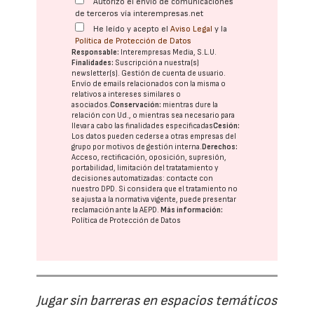
Autorizo el envío de comunicaciones
de terceros vía interempresas.net
He leído y acepto el
Aviso Legal
y la
Política de Protección de Datos
Responsable:
Interempresas Media, S.L.U.
Finalidades:
Suscripción a nuestra(s)
newsletter(s). Gestión de cuenta de usuario.
Envío de emails relacionados con la misma o
relativos a intereses similares o
asociados.
Conservación:
mientras dure la
relación con Ud., o mientras sea necesario para
llevar a cabo las finalidades especificadas
Cesión:
Los datos pueden cederse a otras
empresas del
grupo
por motivos de gestión interna.
Derechos:
Acceso, rectificación, oposición, supresión,
portabilidad, limitación del tratatamiento y
decisiones automatizadas:
contacte con
nuestro DPD
. Si considera que el tratamiento no
se ajusta a la normativa vigente, puede presentar
reclamación ante la
AEPD
.
Más información:
Política de Protección de Datos
Jugar sin barreras en espacios temáticos