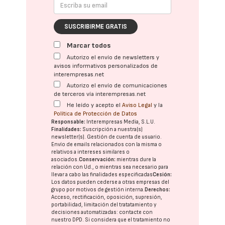
SUSCRIBIRME GRATIS
Marcar todos
Autorizo el envío de newsletters y
avisos informativos personalizados de
interempresas.net
Autorizo el envío de comunicaciones
de terceros vía interempresas.net
He leído y acepto el
Aviso Legal
y la
Política de Protección de Datos
Responsable:
Interempresas Media, S.L.U.
Finalidades:
Suscripción a nuestra(s)
newsletter(s). Gestión de cuenta de usuario.
Envío de emails relacionados con la misma o
relativos a intereses similares o
asociados.
Conservación:
mientras dure la
relación con Ud., o mientras sea necesario para
llevar a cabo las finalidades especificadas
Cesión:
Los datos pueden cederse a otras
empresas del
grupo
por motivos de gestión interna.
Derechos:
Acceso, rectificación, oposición, supresión,
portabilidad, limitación del tratatamiento y
decisiones automatizadas:
contacte con
nuestro DPD
. Si considera que el tratamiento no