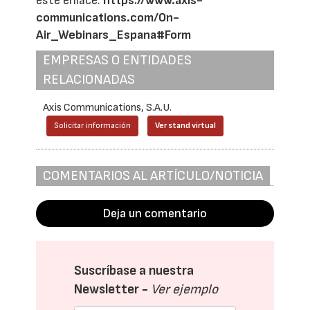
este enlace:
https://www.axis-
communications.com/On-
Air_Webinars_Espana#Form
EMPRESAS O ENTIDADES
RELACIONADAS
Axis Communications, S.A.U.
Solicitar información
Ver stand virtual
COMENTARIOS AL ARTÍCULO/NOTICIA
Deja un comentario
Suscríbase a nuestra
Newsletter -
Ver ejemplo