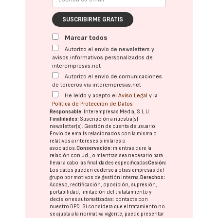
SUSCRIBIRME GRATIS
Marcar todos
Autorizo el envío de newsletters y
avisos informativos personalizados de
interempresas.net
Autorizo el envío de comunicaciones
de terceros vía interempresas.net
He leído y acepto el
Aviso Legal
y la
Política de Protección de Datos
Responsable:
Interempresas Media, S.L.U.
Finalidades:
Suscripción a nuestra(s)
newsletter(s). Gestión de cuenta de usuario.
Envío de emails relacionados con la misma o
relativos a intereses similares o
asociados.
Conservación:
mientras dure la
relación con Ud., o mientras sea necesario para
llevar a cabo las finalidades especificadas
Cesión:
Los datos pueden cederse a otras
empresas del
grupo
por motivos de gestión interna.
Derechos:
Acceso, rectificación, oposición, supresión,
portabilidad, limitación del tratatamiento y
decisiones automatizadas:
contacte con
nuestro DPD
. Si considera que el tratamiento no
se ajusta a la normativa vigente, puede presentar