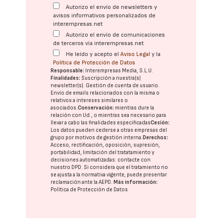
Autorizo el envío de newsletters y
avisos informativos personalizados de
interempresas.net
Autorizo el envío de comunicaciones
de terceros vía interempresas.net
He leído y acepto el
Aviso Legal
y la
Política de Protección de Datos
Responsable:
Interempresas Media, S.L.U.
Finalidades:
Suscripción a nuestra(s)
newsletter(s). Gestión de cuenta de usuario.
Envío de emails relacionados con la misma o
relativos a intereses similares o
asociados.
Conservación:
mientras dure la
relación con Ud., o mientras sea necesario para
llevar a cabo las finalidades especificadas
Cesión:
Los datos pueden cederse a otras
empresas del
grupo
por motivos de gestión interna.
Derechos:
Acceso, rectificación, oposición, supresión,
portabilidad, limitación del tratatamiento y
decisiones automatizadas:
contacte con
nuestro DPD
. Si considera que el tratamiento no
se ajusta a la normativa vigente, puede presentar
reclamación ante la
AEPD
.
Más información:
Política de Protección de Datos