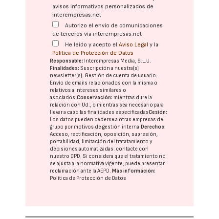
avisos informativos personalizados de
interempresas.net
Autorizo el envío de comunicaciones
de terceros vía interempresas.net
He leído y acepto el
Aviso Legal
y la
Política de Protección de Datos
Responsable:
Interempresas Media, S.L.U.
Finalidades:
Suscripción a nuestra(s)
newsletter(s). Gestión de cuenta de usuario.
Envío de emails relacionados con la misma o
relativos a intereses similares o
asociados.
Conservación:
mientras dure la
relación con Ud., o mientras sea necesario para
llevar a cabo las finalidades especificadas
Cesión:
Los datos pueden cederse a otras
empresas del
grupo
por motivos de gestión interna.
Derechos:
Acceso, rectificación, oposición, supresión,
portabilidad, limitación del tratatamiento y
decisiones automatizadas:
contacte con
nuestro DPD
. Si considera que el tratamiento no
se ajusta a la normativa vigente, puede presentar
reclamación ante la
AEPD
.
Más información:
Política de Protección de Datos