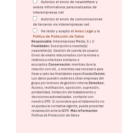
Autorizo el envío de newsletters y
avisos informativos personalizados de
interempresas.net
Autorizo el envío de comunicaciones
de terceros vía interempresas.net
He leído y acepto el
Aviso Legal
y la
Política de Protección de Datos
Responsable:
Interempresas Media, S.L.U.
Finalidades:
Suscripción a nuestra(s)
newsletter(s). Gestión de cuenta de usuario.
Envío de emails relacionados con la misma o
relativos a intereses similares o
asociados.
Conservación:
mientras dure la
relación con Ud., o mientras sea necesario para
llevar a cabo las finalidades especificadas
Cesión:
Los datos pueden cederse a otras
empresas del
grupo
por motivos de gestión interna.
Derechos:
Acceso, rectificación, oposición, supresión,
portabilidad, limitación del tratatamiento y
decisiones automatizadas:
contacte con
nuestro DPD
. Si considera que el tratamiento no
se ajusta a la normativa vigente, puede presentar
reclamación ante la
AEPD
.
Más información:
Política de Protección de Datos