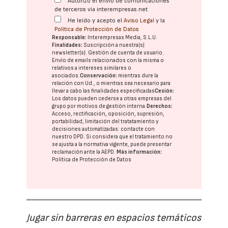
Autorizo el envío de comunicaciones
de terceros vía interempresas.net
He leído y acepto el
Aviso Legal
y la
Política de Protección de Datos
Responsable:
Interempresas Media, S.L.U.
Finalidades:
Suscripción a nuestra(s)
newsletter(s). Gestión de cuenta de usuario.
Envío de emails relacionados con la misma o
relativos a intereses similares o
asociados.
Conservación:
mientras dure la
relación con Ud., o mientras sea necesario para
llevar a cabo las finalidades especificadas
Cesión:
Los datos pueden cederse a otras
empresas del
grupo
por motivos de gestión interna.
Derechos:
Acceso, rectificación, oposición, supresión,
portabilidad, limitación del tratatamiento y
decisiones automatizadas:
contacte con
nuestro DPD
. Si considera que el tratamiento no
se ajusta a la normativa vigente, puede presentar
reclamación ante la
AEPD
.
Más información:
Política de Protección de Datos
Jugar sin barreras en espacios temáticos