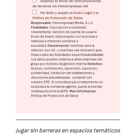
Autorizo el envío de comunicaciones
de terceros vía interempresas.net
He leído y acepto el
Aviso Legal
y la
Política de Protección de Datos
Responsable:
Interempresas Media, S.L.U.
Finalidades:
Suscripción a nuestra(s)
newsletter(s). Gestión de cuenta de usuario.
Envío de emails relacionados con la misma o
relativos a intereses similares o
asociados.
Conservación:
mientras dure la
relación con Ud., o mientras sea necesario para
llevar a cabo las finalidades especificadas
Cesión:
Los datos pueden cederse a otras
empresas del
grupo
por motivos de gestión interna.
Derechos:
Acceso, rectificación, oposición, supresión,
portabilidad, limitación del tratatamiento y
decisiones automatizadas:
contacte con
nuestro DPD
. Si considera que el tratamiento no
se ajusta a la normativa vigente, puede presentar
reclamación ante la
AEPD
.
Más información:
Política de Protección de Datos
Jugar sin barreras en espacios temáticos