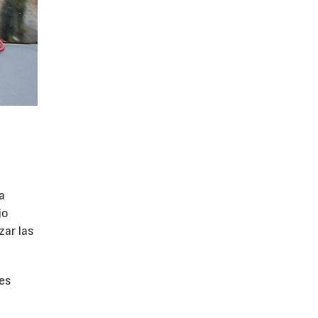
a
jo
zar las
res