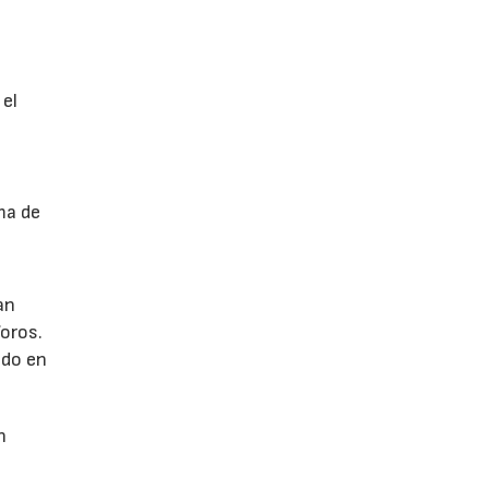
 el
ma de
an
foros.
ndo en
n