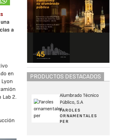
ks
 una
cias a
tivo
ado en
PRODUCTOS DESTACADOS
e Lyon
 camión
Alumbrado Técnico
 Lab 2.
Público, S.A
FAROLES
ORNAMENTALES
ducción
PER