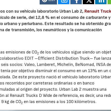
1157
os con su vehículo laboratorio Urban Lab 2,
Renault Truc
ículo de serie, del 12,8 % en el consumo de carburante y
o urbano y periurbano. Este resultado se ha obtenido gra
ena de transmisión, los neumáticos y la comunicación
las emisiones de CO
de los vehículos sigue siendo un obje
2
colaborativo EDIT –Efficient Distribution Truck– fue lanz
a seis socios: Valeo, Lamberet, Michelin, BeNomad, INSA d
 tenía por objetivo disminuir el consumo en un 13% en un
olada. De este proyecto nació el vehículo laboratorio Urban
s recorridos por carreteras ordinarias o en banco
rmuladas al origen del proyecto. Urban Lab 2 muestra una
n al Renault Trucks D Wide de referencia, es decir, una re
e 9 kg de CO
en las emisiones a los 100 kilómetros.
2