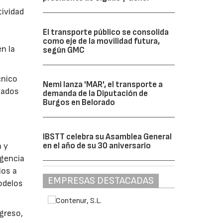
tividad
El transporte público se consolida
como eje de la movilidad futura,
n la
según GMC
cnico
Nemi lanza 'MAR', el transporte a
tados
demanda de la Diputación de
Burgos en Belorado
IBSTT celebra su Asamblea General
a y
en el año de su 30 aniversario
igencia
ios a
EMPRESAS DESTACADAS
Modelos
greso,