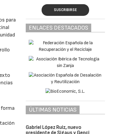
SUSCRIBIRSE
os para
tinal
ENLACES DESTACADOS
tunidad
rollo
texto
encias
a forma
ÚLTIMAS NOTICIAS
rtación
Gabriel López Ruiz, nuevo
presidente de Sigaus y Genci