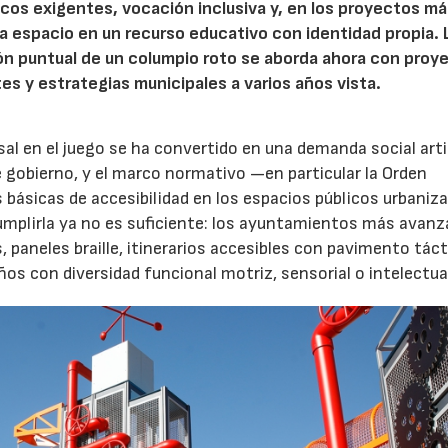
nicos exigentes, vocación inclusiva y, en los proyectos m
 espacio en un recurso educativo con identidad propia. 
ión puntual de un columpio roto se aborda ahora con proy
tes y estrategias municipales a varios años vista.
rsal en el juego se ha convertido en una demanda social art
 gobierno, y el marco normativo —en particular la Orden
básicas de accesibilidad en los espacios públicos urbani
Cumplirla ya no es suficiente: los ayuntamientos más avanz
paneles braille, itinerarios accesibles con pavimento tácti
s con diversidad funcional motriz, sensorial o intelectua