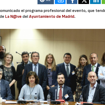
322
omunicado el programa profesional del evento, que tendr
 de
La N@ve
del
Ayuntamiento de Madrid
.