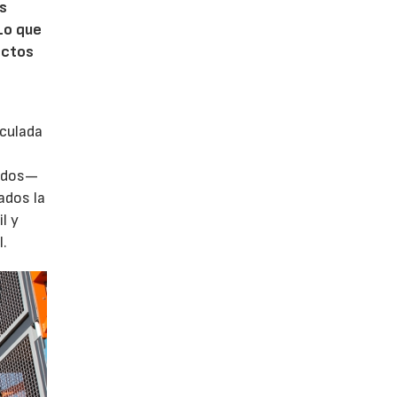
ás
Lo que
ectos
iculada
zados—
ados la
l y
l.