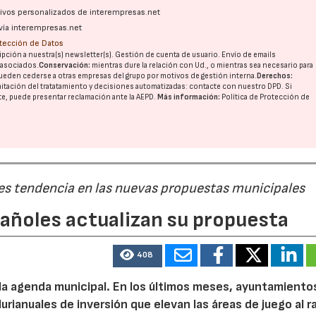
ativos personalizados de interempresas.net
vía interempresas.net
otección de Datos
pción a nuestra(s) newsletter(s). Gestión de cuenta de usuario. Envío de emails
o asociados.
Conservación:
mientras dure la relación con Ud., o mientras sea necesario para
ueden cederse a otras
empresas del grupo
por motivos de gestión interna.
Derechos:
imitación del tratatamiento y decisiones automatizadas:
contacte con nuestro DPD
. Si
nte, puede presentar reclamación ante la
AEPD
.
Más información:
Política de Protección de
 es tendencia en las nuevas propuestas municipales
pañoles actualizan su propuesta
408
 la agenda municipal. En los últimos meses, ayuntamiento
urianuales de inversión que elevan las áreas de juego al 