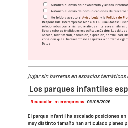
Autorizo el envío de newsletters y avisos inform
Autorizo el envío de comunicaciones de terceros 
He leído y acepto el
Aviso Legal
y la
Política de Pr
Responsable:
Interempresas Media, S.L.U.
Finalidades:
Suscri
relacionados con la misma o relativos a intereses similares 
llevar a cabo las finalidades especificadas
Cesión:
Los datos p
Acceso, rectificación, oposición, supresión, portabilidad, l
considera que el tratamiento no se ajusta a la normativa vige
Datos
Jugar sin barreras en espacios temáticos
Los parques infantiles es
Redacción Interempresas
03/08/2026
El parque infantil ha escalado posiciones en
muy distinto tamaño han articulado planes pl