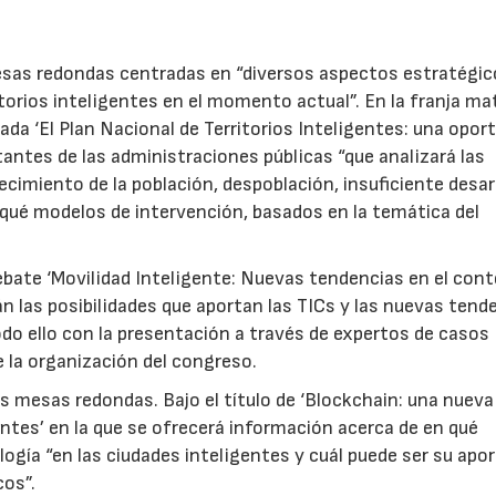
esas redondas centradas en “diversos aspectos estratégic
itorios inteligentes en el momento actual”. En la franja ma
lada ‘El Plan Nacional de Territorios Inteligentes: una opor
ntantes de las administraciones públicas “que analizará las
jecimiento de la población, despoblación, insuficiente desar
qué modelos de intervención, basados en la temática del
debate ‘Movilidad Inteligente: Nuevas tendencias en el con
rán las posibilidades que aportan las TICs y las nuevas tend
odo ello con la presentación a través de expertos de casos
 la organización del congreso.
s mesas redondas. Bajo el título de ‘Blockchain: una nuev
entes’ en la que se ofrecerá información acerca de en qué
gía “en las ciudades inteligentes y cuál puede ser su apo
cos”.