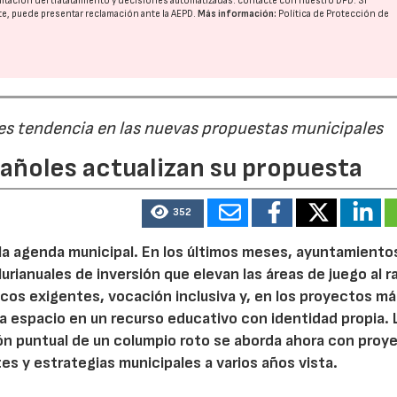
imitación del tratatamiento y decisiones automatizadas:
contacte con nuestro DPD
. Si
nte, puede presentar reclamación ante la
AEPD
.
Más información:
Política de Protección de
 es tendencia en las nuevas propuestas municipales
pañoles actualizan su propuesta
352
 la agenda municipal. En los últimos meses, ayuntamiento
urianuales de inversión que elevan las áreas de juego al 
nicos exigentes, vocación inclusiva y, en los proyectos m
 espacio en un recurso educativo con identidad propia. 
ión puntual de un columpio roto se aborda ahora con proy
tes y estrategias municipales a varios años vista.