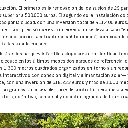
ctuación. El primero es la renovación de los suelos de 29 pa
e superior a 500.000 euros. El segundo es la instalación de 
as por la ciudad, con una inversión total de 411.400 euros
ia Rincón, precisó que esta intervención se lleva a cabo “e
ferencias con infraestructuras subterráneas”, combinando a
ptadas a cada enclave.
ón de grandes parques infantiles singulares con identidad te
 ejecutó en los últimos meses dos parques de referencia: el
 1.300 metros cuadrados organizados en torno a un recor
interactivos con conexión digital y alimentación solar— y
ste, con una inversión de 518.233 euros y más de 1.000 me
 gran avión accesible, torre de control, itinerarios acces
otora, cognitiva, sensorial y social integrados de forma na