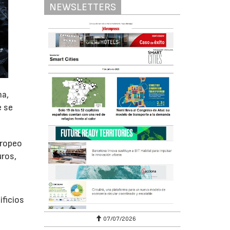
NEWSLETTERS
na,
e se
uropeo
uros,
ificios
07/07/2026