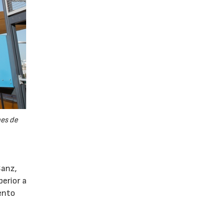
nes de
Sanz,
erior a
iento