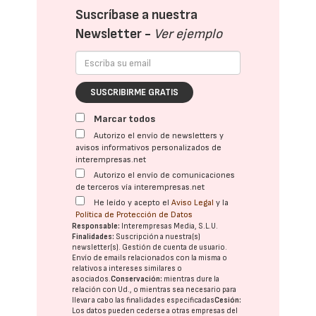
Suscríbase a nuestra
Newsletter -
Ver ejemplo
SUSCRIBIRME GRATIS
Marcar todos
Autorizo el envío de newsletters y
avisos informativos personalizados de
interempresas.net
Autorizo el envío de comunicaciones
de terceros vía interempresas.net
He leído y acepto el
Aviso Legal
y la
Política de Protección de Datos
Responsable:
Interempresas Media, S.L.U.
Finalidades:
Suscripción a nuestra(s)
newsletter(s). Gestión de cuenta de usuario.
Envío de emails relacionados con la misma o
relativos a intereses similares o
asociados.
Conservación:
mientras dure la
relación con Ud., o mientras sea necesario para
llevar a cabo las finalidades especificadas
Cesión:
Los datos pueden cederse a otras
empresas del