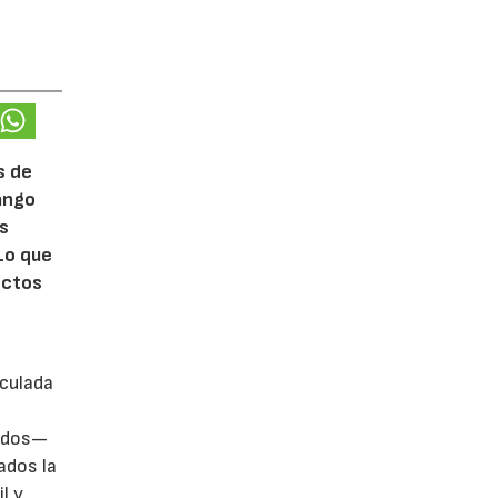
s de
rango
ás
Lo que
ectos
iculada
zados—
ados la
l y