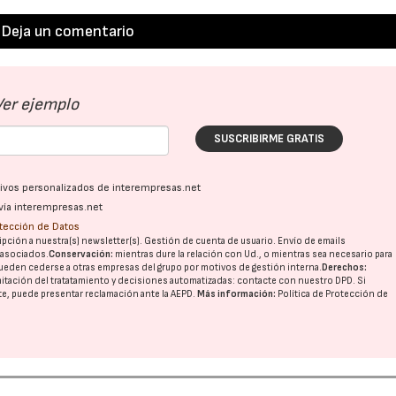
Deja un comentario
Ver ejemplo
SUSCRIBIRME GRATIS
ativos personalizados de interempresas.net
vía interempresas.net
otección de Datos
pción a nuestra(s) newsletter(s). Gestión de cuenta de usuario. Envío de emails
o asociados.
Conservación:
mientras dure la relación con Ud., o mientras sea necesario para
ueden cederse a otras
empresas del grupo
por motivos de gestión interna.
Derechos:
imitación del tratatamiento y decisiones automatizadas:
contacte con nuestro DPD
. Si
nte, puede presentar reclamación ante la
AEPD
.
Más información:
Política de Protección de