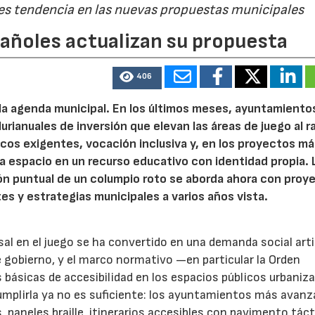
 es tendencia en las nuevas propuestas municipales
pañoles actualizan su propuesta
406
 la agenda municipal. En los últimos meses, ayuntamiento
urianuales de inversión que elevan las áreas de juego al 
nicos exigentes, vocación inclusiva y, en los proyectos m
 espacio en un recurso educativo con identidad propia. 
ión puntual de un columpio roto se aborda ahora con proy
tes y estrategias municipales a varios años vista.
rsal en el juego se ha convertido en una demanda social art
 gobierno, y el marco normativo —en particular la Orden
básicas de accesibilidad en los espacios públicos urbani
Cumplirla ya no es suficiente: los ayuntamientos más avanz
paneles braille, itinerarios accesibles con pavimento tácti