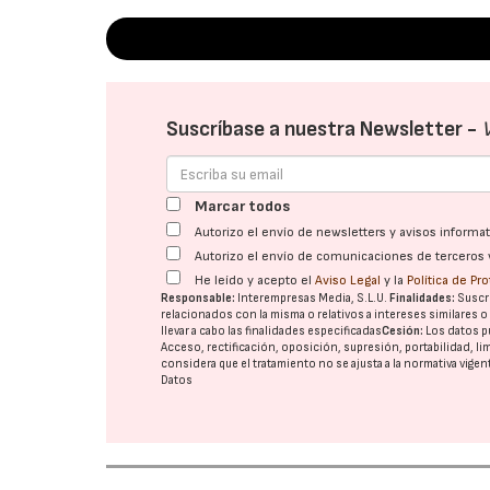
Suscríbase a nuestra Newsletter -
Marcar todos
Autorizo el envío de newsletters y avisos inform
Autorizo el envío de comunicaciones de terceros 
He leído y acepto el
Aviso Legal
y la
Política de Pr
Responsable:
Interempresas Media, S.L.U.
Finalidades:
Suscri
relacionados con la misma o relativos a intereses similares 
llevar a cabo las finalidades especificadas
Cesión:
Los datos p
Acceso, rectificación, oposición, supresión, portabilidad, l
considera que el tratamiento no se ajusta a la normativa vige
Datos