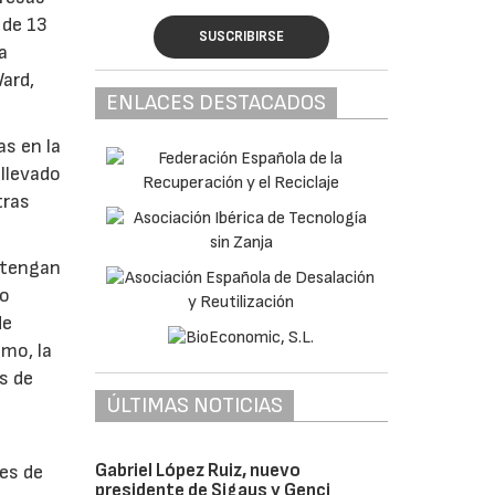
 de 13
SUSCRIBIRSE
a
Ward,
ENLACES DESTACADOS
as en la
 llevado
tras
 tengan
po
de
smo, la
s de
ÚLTIMAS NOTICIAS
Gabriel López Ruiz, nuevo
les de
presidente de Sigaus y Genci