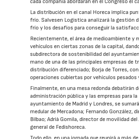
cada compañía abordarán en el Congreso el cam
La distribución en el canal Horeca implica p
frío. Salvesen Logistica analizará la gestión 
frío y los desafíos para conseguir la satisfac
Recientemente, el área de medioambiente y mo
vehículos en ciertas zonas de la capital, dand
subdirectora de sostenibilidad del ayuntamie
mano de una de las principales empresas de 
distribución diferenciado; Borja de Torres, con
operaciones cubiertas por vehículos pesados y
Finalmente, en una mesa redonda debatirán d
administración pública y las empresas para la
ayuntamiento de Madrid y Londres, se sumará
medular de Mercadona; Fernando González, dir
Bilbao; Adrià Gomila, director de movilidad d
general de Fedishoreca.
Todo ello, en una jornada que reunirá a más de