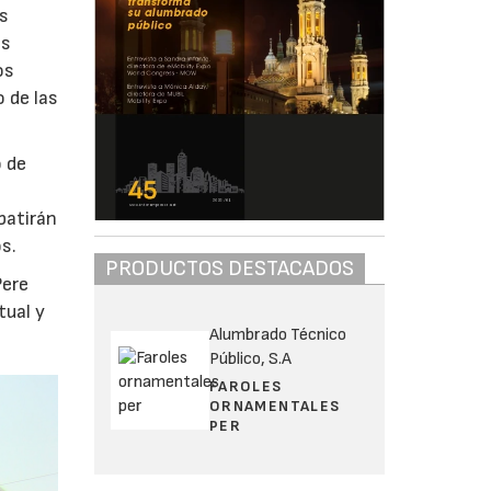
es
os
os
o de las
o de
batirán
s.
PRODUCTOS DESTACADOS
Pere
tual y
Alumbrado Técnico
Público, S.A
FAROLES
ORNAMENTALES
PER