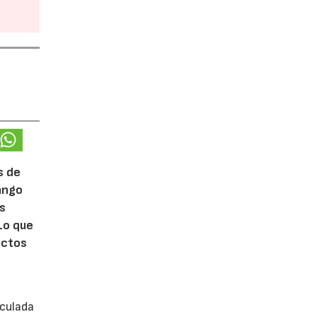
s de
rango
ás
Lo que
ectos
iculada