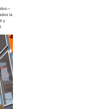
zados—
ados la
l y
l.