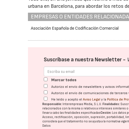
urbana en Barcelona, para abordar los retos d
EMPRESAS O ENTIDADES RELACIONAD
Asociación Española de Codificación Comercial
Suscríbase a nuestra Newsletter -
Marcar todos
Autorizo el envío de newsletters y avisos inform
Autorizo el envío de comunicaciones de terceros 
He leído y acepto el
Aviso Legal
y la
Política de Pr
Responsable:
Interempresas Media, S.L.U.
Finalidades:
Suscri
relacionados con la misma o relativos a intereses similares 
llevar a cabo las finalidades especificadas
Cesión:
Los datos p
Acceso, rectificación, oposición, supresión, portabilidad, l
considera que el tratamiento no se ajusta a la normativa vige
Datos