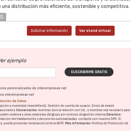
e una distribución más eficiente, sostenible y competitiva.
AS
Solicitar información
Ver stand virtual
Ver ejemplo
SUSCRIBIRME GRATIS
ativos personalizados de interempresas.net
vía interempresas.net
otección de Datos
pción a nuestra(s) newsletter(s). Gestión de cuenta de usuario. Envío de emails
o asociados.
Conservación:
mientras dure la relación con Ud., o mientras sea necesario para
ueden cederse a otras
empresas del grupo
por motivos de gestión interna.
Derechos:
imitación del tratatamiento y decisiones automatizadas:
contacte con nuestro DPD
. Si
nte, puede presentar reclamación ante la
AEPD
.
Más información:
Política de Protección de