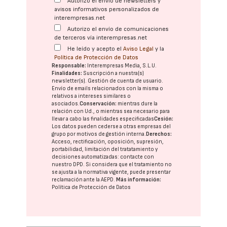
Autorizo el envío de newsletters y
avisos informativos personalizados de
interempresas.net
Autorizo el envío de comunicaciones
de terceros vía interempresas.net
He leído y acepto el
Aviso Legal
y la
Política de Protección de Datos
Responsable:
Interempresas Media, S.L.U.
Finalidades:
Suscripción a nuestra(s)
newsletter(s). Gestión de cuenta de usuario.
Envío de emails relacionados con la misma o
relativos a intereses similares o
asociados.
Conservación:
mientras dure la
relación con Ud., o mientras sea necesario para
llevar a cabo las finalidades especificadas
Cesión:
Los datos pueden cederse a otras
empresas del
grupo
por motivos de gestión interna.
Derechos:
Acceso, rectificación, oposición, supresión,
portabilidad, limitación del tratatamiento y
decisiones automatizadas:
contacte con
nuestro DPD
. Si considera que el tratamiento no
se ajusta a la normativa vigente, puede presentar
reclamación ante la
AEPD
.
Más información:
Política de Protección de Datos