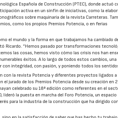
Tecnológica Española de Construcción (PTEC), donde actuó 
icipación activa en un sinfín de iniciativas, como la elabo
onográficos sobre maquinaria de la revista Carreteras. Ta
mios, como los propios Premios Potencia, o en ferias
cómo el mundo y la forma en que trabajamos ha cambiado d
stó Ricardo. “Hemos pasado por transformaciones tecnoló
acemos las cosas, hemos visto cómo las crisis nos han en
nnumerables éxitos. A lo largo de todos estos cambios, una
r con integridad, con pasión, y poniendo todos los sentidos
ón con la revista Potencia y diferentes proyectos ligados a
en el jurado de los Premios Potencia desde su creación en 
ayan celebrado su 18ª edición como referentes en el sect
0, lideró la puesta en marcha del Foro Potencia, un espacio
erés para la industria de la construcción que ha dirigido co
, sino en la satisfacción de saber que has hecho tu trabaj