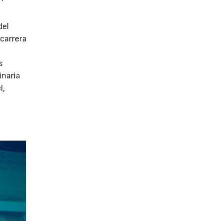
del
 carrera
s
inaria
l,