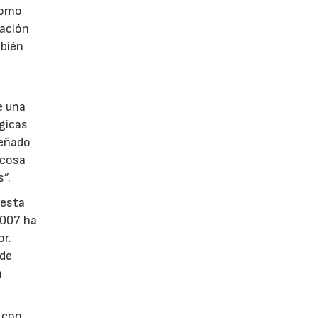
como
ración
mbién
e una
gicas
señado
 cosa
”.
 esta
2007 ha
or.
 de
n
o con