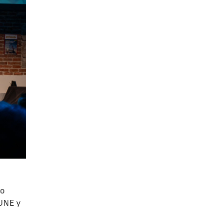
mo
 UNE y
s