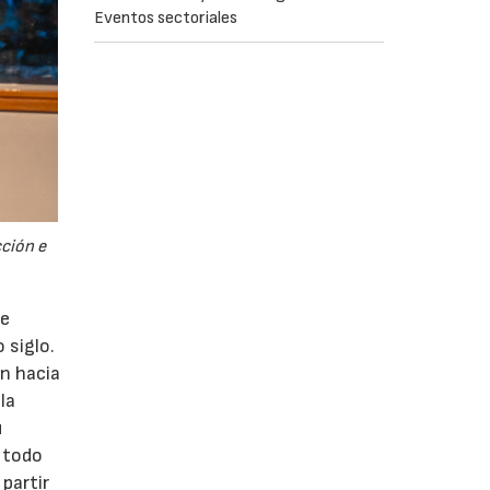
Eventos sectoriales
ción e
de
 siglo.
ón hacia
la
u
e todo
partir