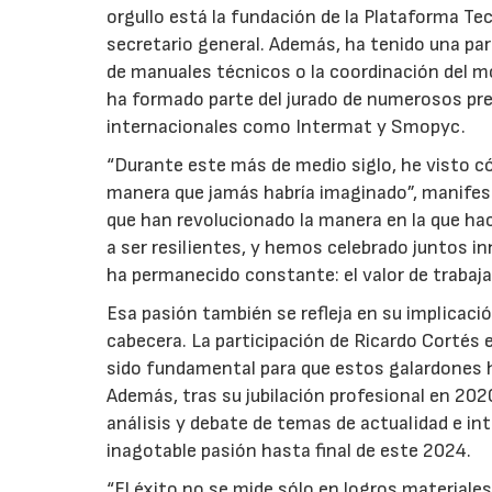
orgullo está la fundación de la Plataforma 
secretario general. Además, ha tenido una part
de manuales técnicos o la coordinación del m
ha formado parte del jurado de numerosos pre
internacionales como Intermat y Smopyc.
“Durante este más de medio siglo, he visto 
manera que jamás habría imaginado”, manife
que han revolucionado la manera en la que h
a ser resilientes, y hemos celebrado juntos i
ha permanecido constante: el valor de trabaja
Esa pasión también se refleja en su implicaci
cabecera. La participación de Ricardo Cortés 
sido fundamental para que estos galardones h
Además, tras su jubilación profesional en 202
análisis y debate de temas de actualidad e int
inagotable pasión hasta final de este 2024.
“El éxito no se mide sólo en logros materiales