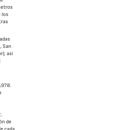
metros
 los
tras
tadas
a, San
r); así
;
y
 1978.
e
,
ión de
de cada