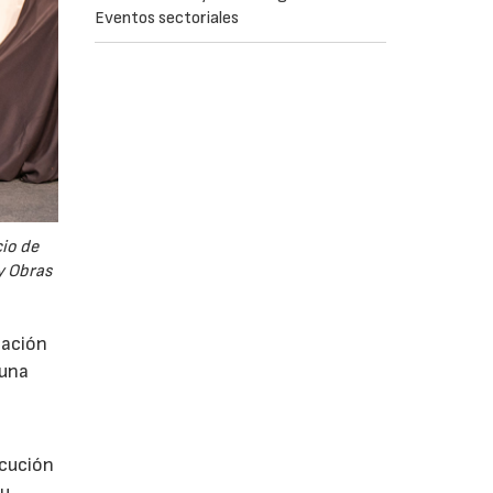
Eventos sectoriales
cio de
y Obras
tación
 una
ecución
su