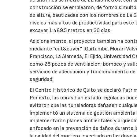
construcción se emplearon, de forma simultá
de altura, bautizadas con los nombres de La G
niveles más altos de productividad para este
excavar 1.489,5 metros en 30 días.
Adicionalmente, el proyecto también ha cont
mediante “cut&cover” (Quitumbe, Morán Valver
Francisco, La Alameda, El Ejido, Universidad Cen
como 28 pozos de ventilación; bombeo y salida
servicios de adecuación y funcionamiento de l
seguridad.
El Centro Histórico de Quito se declaró Patri
Por esto, las obras han estado reguladas por
evitaron que las tuneladoras dañasen cualquie
implementó un sistema de gestión ambiental q
implementaron planes ambientales y arqueoló
enfocado en la prevención de daños durante la 
la calidad del mortero inyectado en las dovelas