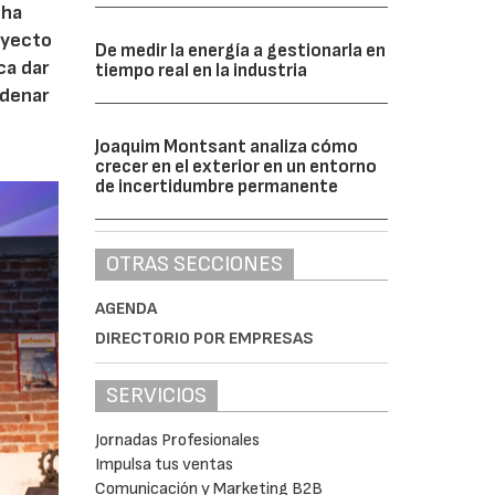
 ha
royecto
De medir la energía a gestionarla en
ca dar
tiempo real en la industria
rdenar
Joaquim Montsant analiza cómo
crecer en el exterior en un entorno
de incertidumbre permanente
OTRAS SECCIONES
AGENDA
DIRECTORIO POR EMPRESAS
SERVICIOS
Jornadas Profesionales
Impulsa tus ventas
Comunicación y Marketing B2B