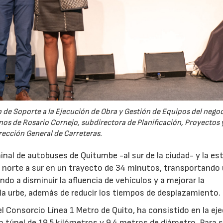
n de Soporte a la Ejecución de Obra y Gestión de Equipos del nego
os de Rosario Cornejo, subdirectora de Planificación, Proyectos 
irección General de Carreteras.
minal de autobuses de Quitumbe -al sur de la ciudad- y la es
de norte a sur en un trayecto de 34 minutos, transportando
ndo a disminuir la afluencia de vehículos y a mejorar la
la urbe, además de reducir los tiempos de desplazamiento.
el Consorcio Línea 1 Metro de Quito, ha consistido en la ej
n túnel de 19,5 kilómetros y 9,4 metros de diámetro. Para 