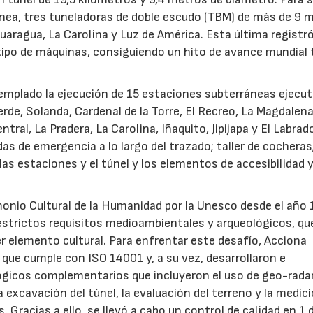
nea, tres tuneladoras de doble escudo (TBM) de más de 9 
uaragua, La Carolina y Luz de América. Esta última registró
 tipo de máquinas, consiguiendo un hito de avance mundial 
emplado la ejecución de 15 estaciones subterráneas ejecu
de, Solanda, Cardenal de la Torre, El Recreo, La Magdalen
tral, La Pradera, La Carolina, Iñaquito, Jipijapa y El Labrado
s de emergencia a lo largo del trazado; taller de cocheras
as estaciones y el túnel y los elementos de accesibilidad 
monio Cultural de la Humanidad por la Unesco desde el año
 estrictos requisitos medioambientales y arqueológicos, qu
r elemento cultural. Para enfrentar este desafío, Acciona
ue cumple con ISO 14001 y, a su vez, desarrollaron e
gicos complementarios que incluyeron el uso de geo-radar
excavación del túnel, la evaluación del terreno y la medic
. Gracias a ello, se llevó a cabo un control de calidad en 1 