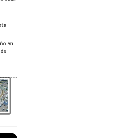
sta
año en
 de