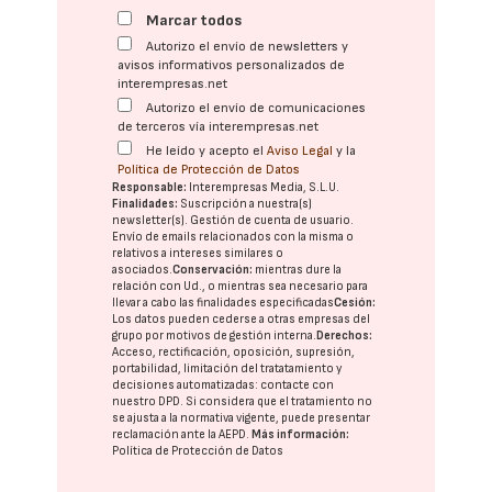
Marcar todos
Autorizo el envío de newsletters y
avisos informativos personalizados de
interempresas.net
Autorizo el envío de comunicaciones
de terceros vía interempresas.net
He leído y acepto el
Aviso Legal
y la
Política de Protección de Datos
Responsable:
Interempresas Media, S.L.U.
Finalidades:
Suscripción a nuestra(s)
newsletter(s). Gestión de cuenta de usuario.
Envío de emails relacionados con la misma o
relativos a intereses similares o
asociados.
Conservación:
mientras dure la
relación con Ud., o mientras sea necesario para
llevar a cabo las finalidades especificadas
Cesión:
Los datos pueden cederse a otras
empresas del
grupo
por motivos de gestión interna.
Derechos:
Acceso, rectificación, oposición, supresión,
portabilidad, limitación del tratatamiento y
decisiones automatizadas:
contacte con
nuestro DPD
. Si considera que el tratamiento no
se ajusta a la normativa vigente, puede presentar
reclamación ante la
AEPD
.
Más información:
Política de Protección de Datos