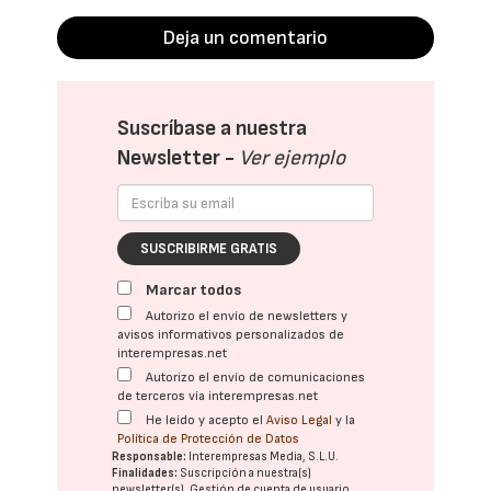
Deja un comentario
Suscríbase a nuestra
Newsletter -
Ver ejemplo
SUSCRIBIRME GRATIS
Marcar todos
Autorizo el envío de newsletters y
avisos informativos personalizados de
interempresas.net
Autorizo el envío de comunicaciones
de terceros vía interempresas.net
He leído y acepto el
Aviso Legal
y la
Política de Protección de Datos
Responsable:
Interempresas Media, S.L.U.
Finalidades:
Suscripción a nuestra(s)
newsletter(s). Gestión de cuenta de usuario.