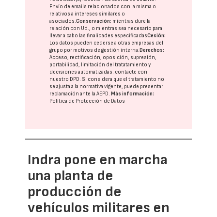
Envío de emails relacionados con la misma o
relativos a intereses similares o
asociados.
Conservación:
mientras dure la
relación con Ud., o mientras sea necesario para
llevar a cabo las finalidades especificadas
Cesión:
Los datos pueden cederse a otras
empresas del
grupo
por motivos de gestión interna.
Derechos:
Acceso, rectificación, oposición, supresión,
portabilidad, limitación del tratatamiento y
decisiones automatizadas:
contacte con
nuestro DPD
. Si considera que el tratamiento no
se ajusta a la normativa vigente, puede presentar
reclamación ante la
AEPD
.
Más información:
Política de Protección de Datos
Indra pone en marcha
una planta de
producción de
vehículos militares en