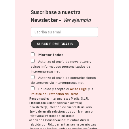
Suscríbase a nuestra
Newsletter -
Ver ejemplo
SUSCRIBIRME GRATIS
Marcar todos
Autorizo el envío de newsletters y
avisos informativos personalizados de
interempresas.net
Autorizo el envío de comunicaciones
de terceros vía interempresas.net
He leído y acepto el
Aviso Legal
y la
Política de Protección de Datos
Responsable:
Interempresas Media, S.L.U.
Finalidades:
Suscripción a nuestra(s)
newsletter(s). Gestión de cuenta de usuario.
Envío de emails relacionados con la misma o
relativos a intereses similares o
asociados.
Conservación:
mientras dure la
relación con Ud., o mientras sea necesario para
llevar a cabo las finalidades especificadas
Cesión: