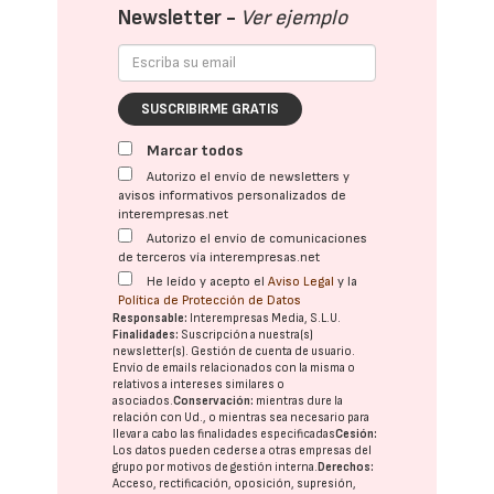
Newsletter -
Ver ejemplo
SUSCRIBIRME GRATIS
Marcar todos
Autorizo el envío de newsletters y
avisos informativos personalizados de
interempresas.net
Autorizo el envío de comunicaciones
de terceros vía interempresas.net
He leído y acepto el
Aviso Legal
y la
Política de Protección de Datos
Responsable:
Interempresas Media, S.L.U.
Finalidades:
Suscripción a nuestra(s)
newsletter(s). Gestión de cuenta de usuario.
Envío de emails relacionados con la misma o
relativos a intereses similares o
asociados.
Conservación:
mientras dure la
relación con Ud., o mientras sea necesario para
llevar a cabo las finalidades especificadas
Cesión:
Los datos pueden cederse a otras
empresas del
grupo
por motivos de gestión interna.
Derechos:
Acceso, rectificación, oposición, supresión,